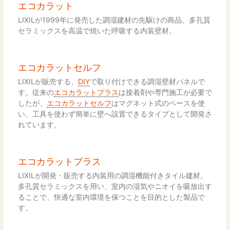
エコカラット
LIXILが1999年に発売した調湿建材の先駆けの商品。多孔質
セラミックスを高温で焼いた呼吸する内装壁材。
エコカラットセルフ
LIXILが販売する、
DIY
で取り付けできる調湿壁材パネルで
す。従来の
エコカラットプラス
は接着剤や専門施工が必要で
したが、
エコカラットセルフ
はマグネット式のベースを使
い、工具を使わず簡単に壁へ設置できるタイプとして開発さ
れています。
エコカラットプラス
LIXILが開発・販売する内装用の調湿機能付きタイル建材。
多孔質セラミックスを用い、室内の湿気やニオイを吸放出す
ることで、快適な室内環境を保つことを目的とした製品で
す。