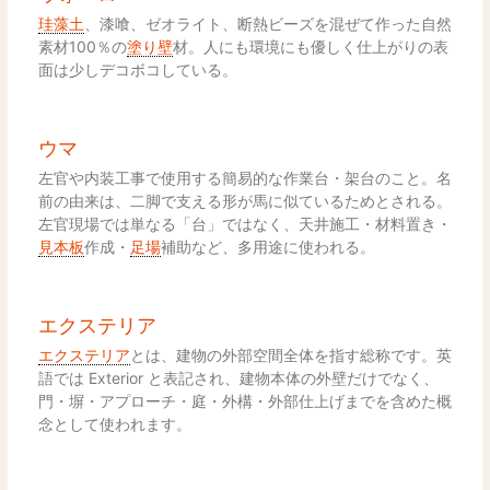
珪藻土
、漆喰、ゼオライト、断熱ビーズを混ぜて作った自然
素材100％の
塗り壁
材。人にも環境にも優しく仕上がりの表
面は少しデコボコしている。
ウマ
左官や内装工事で使用する簡易的な作業台・架台のこと。名
前の由来は、二脚で支える形が馬に似ているためとされる。
左官現場では単なる「台」ではなく、天井施工・材料置き・
見本板
作成・
足場
補助など、多用途に使われる。
エクステリア
エクステリア
とは、建物の外部空間全体を指す総称です。英
語では Exterior と表記され、建物本体の外壁だけでなく、
門・塀・アプローチ・庭・外構・外部仕上げまでを含めた概
念として使われます。