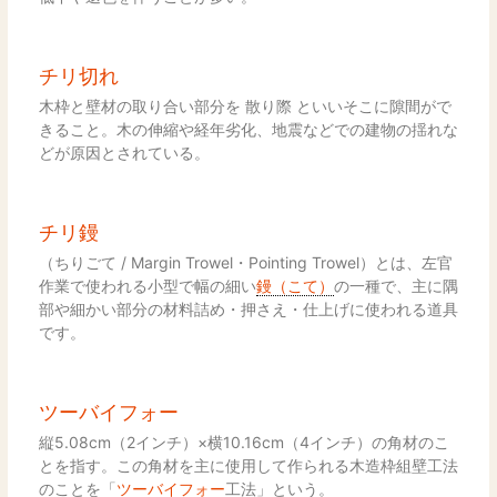
チリ切れ
木枠と壁材の取り合い部分を 散り際 といいそこに隙間がで
きること。木の伸縮や経年劣化、地震などでの建物の揺れな
どが原因とされている。
チリ鏝
（ちりごて / Margin Trowel・Pointing Trowel）とは、左官
作業で使われる小型で幅の細い
鏝（こて）
の一種で、主に隅
部や細かい部分の材料詰め・押さえ・仕上げに使われる道具
です。
ツーバイフォー
縦5.08cm（2インチ）×横10.16cm（4インチ）の角材のこ
とを指す。この角材を主に使用して作られる木造枠組壁工法
のことを「
ツーバイフォー
工法」という。