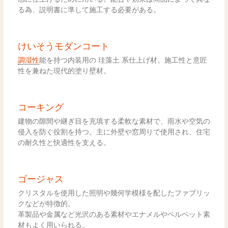
る為、説明書に準して施工する必要がある。
けいそうモダンコート
調湿性
能を持つ内装用の 珪藻土 系仕上げ材。施工性と意匠
性を兼ねた現代的塗り壁材。
コーキング
建物の隙間や継ぎ目を充填する柔軟な素材で、雨水や空気の
侵入を防ぐ役割を持つ。主に外壁や窓周りで使用され、住宅
の耐久性と快適性を支える。
ゴージャス
クリスタルを使用した照明や幾何学模様を配したファブリッ
クなどが特徴的。
革製品や金属など光沢のある素材やエナメルやベルベット素
材もよく用いられる。