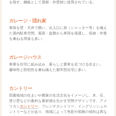
を指す。鋼板として屋根・外壁材に使用されている。
ガレージ・隠れ家
車両を壁・天井で囲い、出入口に扉（シャッター等）を備え
た屋内駐車空間。風雨・盗難から車両を保護し、収納・作業
を兼ねる用途も多い。
ガレージハウス
車庫を住宅に組み込み、暮らしと愛車を近づける住まい。
趣味性と防犯性を兼ね備えた都市型住宅に多い。
カントリー
田園地域の住まいや農家の生活文化をイメージし、木、石、
塗り壁などの素朴な素材感を生かす空間デザインです。アメ
リカン
カントリー
、フレンチカントリー、イングリッシュカ
ントリーなどがあり、地域によって色彩や装飾の傾向は異な