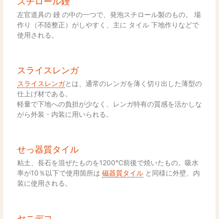
スチロール鏝
左官道具の 鏝 の中の一つで、発泡スチロール製のもの。 場
作り（不陸整正）がしやすく、主に タイル 下地作りなどで
使用される。
スライスレンガ
スライスレンガ
とは、通常のレンガを薄く切り出した薄型の
仕上げ材である。
軽量で下地への負担が少なく、レンガ特有の質感を活かしな
がら外装・内装に用いられる。
せっ器質タイル
粘土、長石を混ぜたものを1200℃前後で焼いたもの。吸水
率が10％以下で使用箇所は
磁器質タイル
と同様に外壁、内
装に使用される。
セニデコ