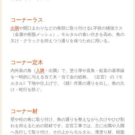
コーナーラス
出隅
や開口まわりなどの角部に取り付けるL字状の補強ラス
（金属や樹脂メッシュ）。モルタルの食い付きを高め、角の
欠け・クラックを抑えつつ通りを保つために用いる。
コーナー定木
内外装の角（
入隅
・出隅）で、塗り厚や直角・鉛直の基準線
を一時的に与える当て木・当て金の総称。 《左官》 の《モ
ルタル》下地や仕上げで、《鏝》作業の通りを出し、角の欠
け・蛇行を防ぐ。
コーナー材
壁や柱の角に取り付け、角の通りを整えながら欠けやひび割
れを抑えるための部材です。左官工事では、主に出隅や入隅
へ先行して取り付け、その上からモルタル、薄塗り材、樹脂