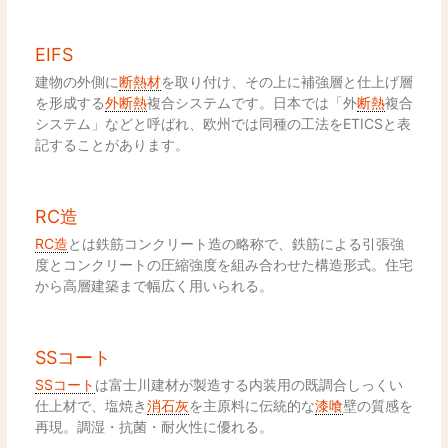
EIFS
建物の外側に
断熱材
を取り付け、その上に補強層と仕上げ層
を形成する
外断熱
複合システムです。日本では「外
断熱
複合
システム」などと呼ばれ、欧州では同種の工法をETICSと表
記することがあります。
RC造
RC造
とは鉄筋コンクリート造の略称で、鉄筋による引張強
度とコンクリートの圧縮強度を組み合わせた構造形式。住宅
から高層建築まで幅広く用いられる。
SSコート
SSコート
は富士川建材が製造する内装用の既調合しっくい
仕上材で、塩焼き
消石灰
を主原料に伝統的な
漆喰
壁の質感を
再現。調湿・抗菌・耐火性に優れる。