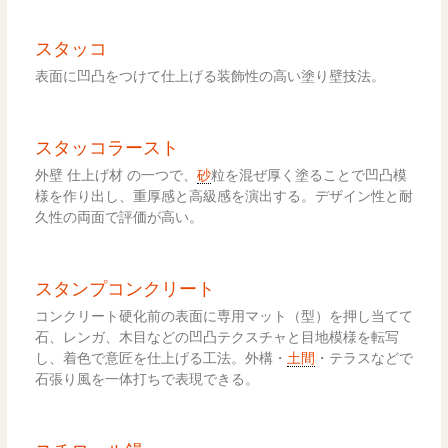
スタッコ
表面に凹凸をつけて仕上げる装飾性の高い塗り壁技法。
スタッコラースト
外壁 仕上げ材 の一つで、
砂
粒を混ぜ厚く塗ることで凹凸模
様を作り出し、重厚感と高級感を演出する。デザイン性と耐
久性の両面で評価が高い。
スタンプコンクリート
コンクリート硬化前の表面に専用マット（型）を押し当てて
石、レンガ、木目などの凹凸テクスチャと目地模様を転写
し、着色で意匠を仕上げる工法。外構・
土間
・テラスなどで
石張り風を一体打ちで表現できる。