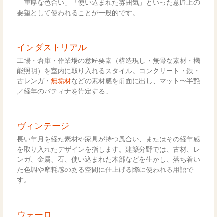
「重厚な色合い」「使い込まれた雰囲気」といった意匠上の
要望として使われることが一般的です。
インダストリアル
工場・倉庫・作業場の意匠要素（構造現し・無骨な素材・機
能照明）を室内に取り入れるスタイル。コンクリート・鉄・
古レンガ・
無垢材
などの素材感を前面に出し、マット〜半艶
／経年のパティナを肯定する。
ヴィンテージ
長い年月を経た素材や家具が持つ風合い、またはその経年感
を取り入れたデザインを指します。建築分野では、古材、レ
ンガ、金属、石、使い込まれた木部などを生かし、落ち着い
た色調や摩耗感のある空間に仕上げる際に使われる用語で
す。
ウォーロ