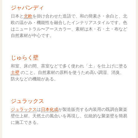
ジャパンディ
日本と
北欧
を掛け合わせた造語で、和の簡素さ・余白と、北
欧の温かみ・機能性を融合したインテリアスタイルです。色
はニュートラル〜アースカラー、素材は木・石・土・布など
自然素材が中心です。
じゅらく壁
和室、床の間、茶室などで多く使われ「土」を仕上げに塗る
土壁
のこと。自然素材の原料を使うため高い調湿、消臭、
防火などの機能がある。
ジュラックス
ジュラックス
は
日本化成
が製造販売する内装用の既調合聚楽
壁仕上材。天然土の風合いを再現し、伝統的な聚楽壁を簡易
に施工できる。