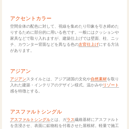
アクセントカラー
空間全体の配色に対して、視線を集めたり印象を引き締めた
りするために部分的に用いる色です。一般にはクッションや
家具などで取り入れますが、建築仕上げでは壁面、柱、ニッ
チ、カウンター背面などを異なる色の
左官仕上げ
にする方法
があります。
アジアン
アジアン
スタイルとは、アジア諸国の文化や
自然素材
を取り
入れた建築・インテリアのデザイン様式。温かみや
リゾート
感を特徴とする。
アスファルトシングル
アスファルトシングル
とは、ガ
ラス
繊維基材にアスファルト
を含浸させ、表面に鉱物粒を付着させた屋根材。軽量で施工