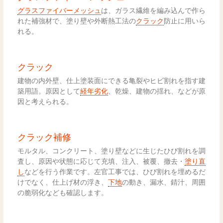
グラスファイバーメッシュ
は、ガラス繊維を編み込んで作ら
れた補強材で、塗り壁や外断熱工法の
クラック
防止に用いら
れる。
クラック
建物の内外壁、仕上塗装面にできる亀裂やヒビ割れを指す建
築用語。原因として
経年劣化
、乾燥、建物の揺れ、などが原
因と考えられる。
クラック補修
モルタル、コンクリート、塗り壁などに生じたひび割れを調
査し、原因や状態に応じて充填、注入、被覆、撤去・
塗り直
し
などを行う作業です。左官工事では、ひび割れを埋めるだ
けでなく、仕上げ材の浮き、
下地
の動き、漏水、錆汁、周囲
の脆弱化なども確認します。