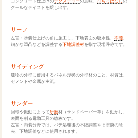
コンクリート仕上げの
テクスチャー
の意味。
打ちっぱなし
の
クールなテイストを醸し出す。
サーフ
左官・塗装仕上げの前に施工し、下地表面の吸水性、
不陸
、
細かな凹凸などを調整する
下地調整材
を指す現場呼称です。
サイディング
建物の外壁に使用するパネル形状の外壁材のこと。材質は、
セメントや金属が主流。
サンダー
回転や振動によって
研磨
材（サンドペーパー等）を動かし、
表面を削る電動工具の総称です。
左官・内装分野では、パテ処理後の不陸調整や旧塗膜の除
去、下地調整などに使用されます。