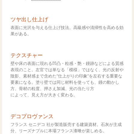
ツヤ出し仕上げ
表面に光沢を与える仕上げ技法。高級感や清掃性を高める効
果がある。
テクスチャー
壁や床の表面に現れる凹凸・粒感・艶・鏝跡などによる質感
表現のこと。左官では単なる「模様」ではなく、光の反射や
陰影、素材感まで含めた“仕上がりの印象”を左右する重要な
要素になる。塗り壁では同じ材料を使っても、鏝の動かし
方、骨材の粒度、押さえ加減、光の当たり方
によって、見え方が大きく変わる。
デコプロヴァンス
フランス セニデコ 社が製造販売する建築資材。石灰が主成
分、リーズナブルに本場フランス漆喰が楽しめる。