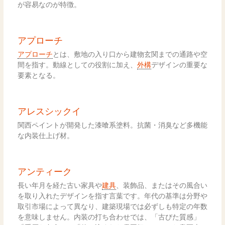
が容易なのが特徴。
アプローチ
アプローチ
とは、敷地の入り口から建物玄関までの通路や空
間を指す。動線としての役割に加え、
外構
デザインの重要な
要素となる。
アレスシックイ
関西ペイントが開発した漆喰系塗料。抗菌・消臭など多機能
な内装仕上げ材。
アンティーク
長い年月を経た古い家具や
建具
、装飾品、またはその風合い
を取り入れたデザインを指す言葉です。年代の基準は分野や
取引市場によって異なり、建築現場では必ずしも特定の年数
を意味しません。内装の打ち合わせでは、「古びた質感」