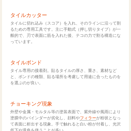
タイルカッター
タイルに切れ込み（スコア）を入れ、そのラインに沿って割
るための専用工具です。主に手動式（押し切りタイプ）が一
般的で、刃で表面に筋を入れた後、テコの力で割る構造にな
っています。
タイルボンド
タイル専用の接着剤。貼るタイルの厚さ、重さ、素材など
と、ボンドの種類、貼る場所を考慮して用途に合ったものを
を選ぶのが良い。
チョーキング現象
外壁や金属・モルタル等の塗装表面で、紫外線や風雨により
塗膜中のバインダーが劣化し、顔料や
フィラー
が粉状となっ
て表面に析出する現象。手で触れると白い粉が付着し、光沢
低下や退色を伴うことが多い。