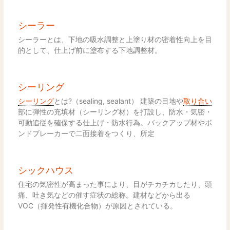
シーラー
シーラーとは、下地の吸水調整と上塗り材の密着性向上を目
的として、仕上げ前に塗布する下地調整材。
シーリング
シーリング
とは?（sealing, sealant） 建築の目地や
取り合い
部に弾性の充填材（シーリング材）を打設し、防水・気密・
可動追従を確保する仕上げ・防水行為。バックアップ材やボ
ンドブレーカーで二面接着をつくり、所定
シックハウス
住宅の気密性が高まった事により、目がチカチカしたり、頭
痛、吐き気などの催す症状の総称。建材などから出る
VOC（揮発性有機化合物）が原因とされている。