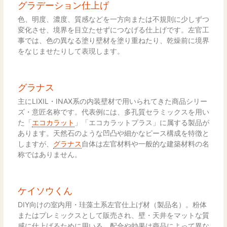
グラデーション仕上げ
色、明度、濃度、質感などを一方向または不規則に少しずつ
変化させ、境界を目立たせずにつなげる仕上げです。左官工
事では、色の異なる塗り壁材を塗り重ねたり、乾燥前に境界
をなじませたりして表現します。
グラナス
主にLIXIL・INAX系の内装壁材で用いられてきた商品シリー
ズ・意匠名称です。代表例には、多孔質セラミックスを用い
た「
エコカラット
」「エコカラットプラス」に属する製品が
あります。天然石のような凹凸や細かなピース構成を特徴と
しますが、
グラナス
自体は左官材料や一般的な建築材料の名
称ではありません。
ケイソウくん
DIY向けの室内用・珪藻土系左官仕上げ材（製品名）。粉体
またはプレミックスとして販売され、壁・天井をマットな質
感に仕上げるために用いる。配合や効果は商品によって異な