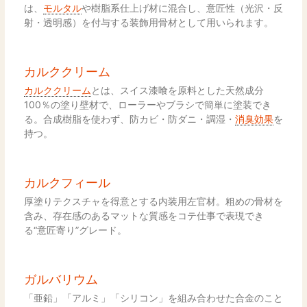
は、
モルタル
や樹脂系仕上げ材に混合し、意匠性（光沢・反
射・透明感）を付与する装飾用骨材として用いられます。
カルククリーム
カルククリーム
とは、スイス漆喰を原料とした天然成分
100％の塗り壁材で、ローラーやブラシで簡単に塗装でき
る。合成樹脂を使わず、防カビ・防ダニ・調湿・
消臭効果
を
持つ。
カルクフィール
厚塗りテクスチャを得意とする内装用左官材。粗めの骨材を
含み、存在感のあるマットな質感をコテ仕事で表現でき
る“意匠寄り”グレード。
ガルバリウム
「亜鉛」「アルミ」「シリコン」を組み合わせた合金のこと