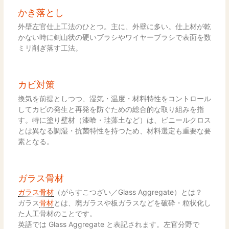
かき落とし
外壁左官仕上工法のひとつ。主に、外壁に多い。仕上材が乾
かない時に剣山状の硬いブラシやワイヤーブラシで表面を数
ミリ削ぎ落す工法。
カビ対策
換気を前提としつつ、湿気・温度・材料特性をコントロール
してカビの発生と再発を防ぐための総合的な取り組みを指
す。特に塗り壁材（漆喰・珪藻土など）は、ビニールクロス
とは異なる調湿・抗菌特性を持つため、材料選定も重要な要
素となる。
ガラス骨材
ガラス骨材
（がらすこつざい／Glass Aggregate）とは？
ガラス
骨材
とは、廃ガラスや板ガラスなどを破砕・粒状化し
た人工骨材のことです。
英語では Glass Aggregate と表記されます。左官分野で