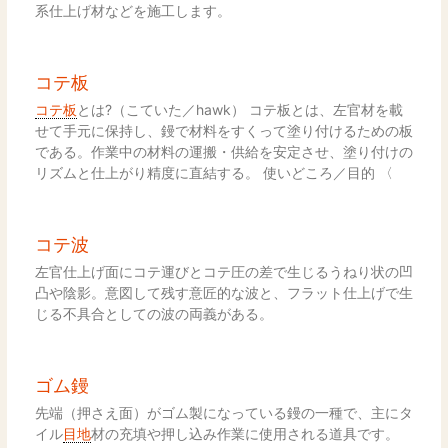
系仕上げ材などを施工します。
コテ板
コテ板
とは?（こていた／hawk） コテ板とは、左官材を載
せて手元に保持し、鏝で材料をすくって塗り付けるための板
である。作業中の材料の運搬・供給を安定させ、塗り付けの
リズムと仕上がり精度に直結する。 使いどころ／目的 〈
コテ波
左官仕上げ面にコテ運びとコテ圧の差で生じるうねり状の凹
凸や陰影。意図して残す意匠的な波と、フラット仕上げで生
じる不具合としての波の両義がある。
ゴム鏝
先端（押さえ面）がゴム製になっている鏝の一種で、主にタ
イル
目地
材の充填や押し込み作業に使用される道具です。