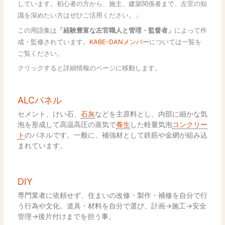
しています。初心者の方から、施主、建築関係者まで、左官の知
識を深めたい方はぜひご活用ください。」
この用語集は
「経験豊富な左官職人と管理・監督者」
によって作
成・監修されています。
KABE-DANメンバー
については一覧を
ご覧ください。
クリックすると詳細情報のページに移動します。
ALCパネル
セメント、けい石、
石灰
などを主原料とし、内部に細かな気
泡を形成して高温高圧の蒸気で
養生
した軽量気泡
コンクリー
ト
のパネルです。一般に、補強材として鉄筋や金網が組み込
まれています。
DIY
専門業者に依頼せず、住まいの改修・製作・補修を自分で行
う行為や文化。道具・材料を自分で選び、計画→施工→安全
管理→後片付けまでを担う事。