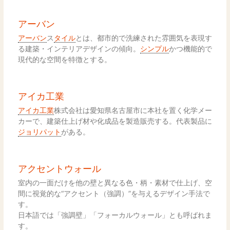
アーバン
アーバン
ス
タイル
とは、都市的で洗練された雰囲気を表現す
る建築・インテリアデザインの傾向。
シンプル
かつ機能的で
現代的な空間を特徴とする。
アイカ工業
アイカ工業
株式会社は愛知県名古屋市に本社を置く化学メー
カーで、建築仕上げ材や化成品を製造販売する。代表製品に
ジョリパット
がある。
アクセントウォール
室内の一面だけを他の壁と異なる色・柄・素材で仕上げ、空
間に視覚的な“アクセント（強調）”を与えるデザイン手法で
す。
日本語では「強調壁」「フォーカルウォール」とも呼ばれま
す。