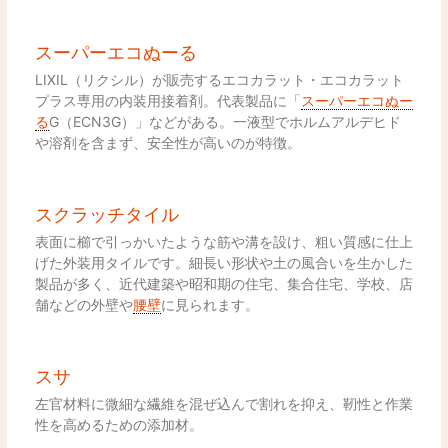
スーパーエコぬーる
LIXIL（リクシル）が販売するエコカラット・エコカラット
プラス専用の内装用接着剤。代表製品に「
スーパーエコぬー
る
G（ECN3G）」などがある。一液型でホルムアルデヒド
や溶剤を含まず、安全性が高いのが特徴。
スクラッチタイル
表面に櫛で引っかいたような筋や溝を設け、粗い質感に仕上
げた外装用タイルです。細長い形状や土の風合いを生かした
製品が多く、近代建築や昭和期の住宅、集合住宅、学校、店
舗などの外壁や
腰壁
に見られます。
スサ
左官材料に微細な繊維を混ぜ込んで割れを抑え、靭性と作業
性を高めるための添加材。