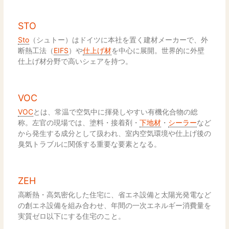
STO
Sto
（シュトー）はドイツに本社を置く建材メーカーで、外
断熱工法（
EIFS
）や
仕上げ材
を中心に展開。世界的に外壁
仕上げ材分野で高いシェアを持つ。
VOC
VOC
とは、常温で空気中に揮発しやすい有機化合物の総
称。左官の現場では、塗料・接着剤・
下地材
・
シーラー
など
から発生する成分として扱われ、室内空気環境や仕上げ後の
臭気トラブルに関係する重要な要素となる。
ZEH
高断熱・高気密化した住宅に、省エネ設備と太陽光発電など
の創エネ設備を組み合わせ、年間の一次エネルギー消費量を
実質ゼロ以下にする住宅のこと。