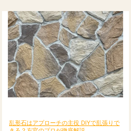
乱
形
石
乱形石はアプローチの主役 DIYで乱張りで
は
きる？左官のプロが徹底解説