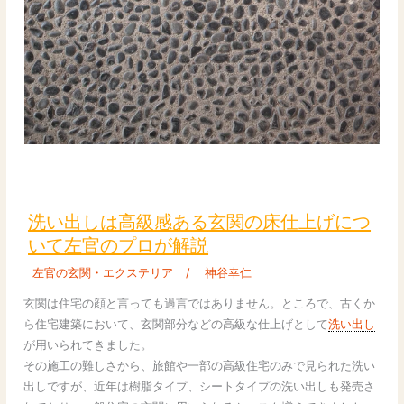
と
失
敗
し
な
い
ポ
イ
ン
洗
ト
い
を
出
洗い出しは高級感ある玄関の床仕上げにつ
プ
し
いて左官のプロが解説
ロ
は
左官の玄関・エクステリア
/
神谷幸仁
が
高
解
級
玄関は住宅の顔と言っても過言ではありません。ところで、古くか
説
感
ら住宅建築において、玄関部分などの高級な仕上げとして
洗い出し
あ
が用いられてきました。
る
その施工の難しさから、旅館や一部の高級住宅のみで見られた洗い
玄
出しですが、近年は樹脂タイプ、シートタイプの洗い出しも発売さ
関