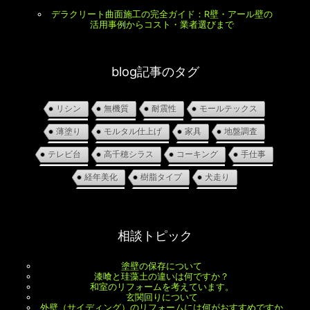
デラクリート曲面施工の完全ガイド：R壁・アール壁の
活用事例からコスト・業者選びまで
blog記事のタグ
リシン
無機質
耐震性
モールテックス
薄塗り
モルタル仕上げ
家具
地盤調査
テレビ台
高千穂シラス
コーキング
手仕事
経年美化
樹脂タイプ
犬走り
相談トピック
塗壁の保存について
漆喰と珪藻土の違いは何ですか？
和室のリフォームを考えています。
玄関回りについて
外壁（サイディング）のリフォームには何がおすすめですか