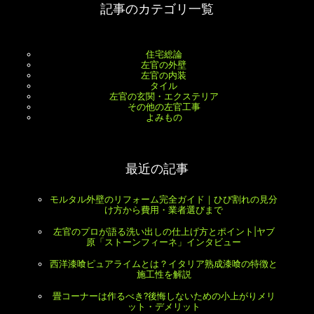
記事のカテゴリ一覧
住宅総論
左官の外壁
左官の内装
タイル
左官の玄関・エクステリア
その他の左官工事
よみもの
最近の記事
モルタル外壁のリフォーム完全ガイド｜ひび割れの見分
け方から費用・業者選びまで
左官のプロが語る洗い出しの仕上げ方とポイント|ヤブ
原「ストーンフィーネ」インタビュー
西洋漆喰ピュアライムとは？イタリア熟成漆喰の特徴と
施工性を解説
畳コーナーは作るべき?後悔しないための小上がりメリ
ット・デメリット