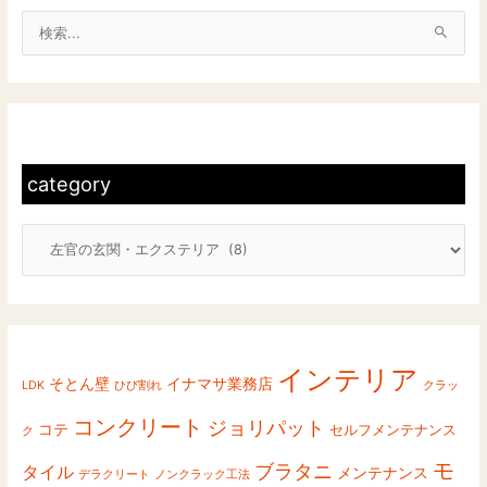
間
検
コ
索
ン
対
ク
c
リ
象
ー
a
:
ト
t
category
を
e
左
g
官
o
の
r
視
y
点
で
考
インテリア
そとん壁
イナマサ業務店
LDK
ひび割れ
クラッ
察
し
コンクリート
ジョリパット
コテ
セルフメンテナンス
ク
て
モ
み
ブラタニ
タイル
メンテナンス
デラクリート
ノンクラック工法