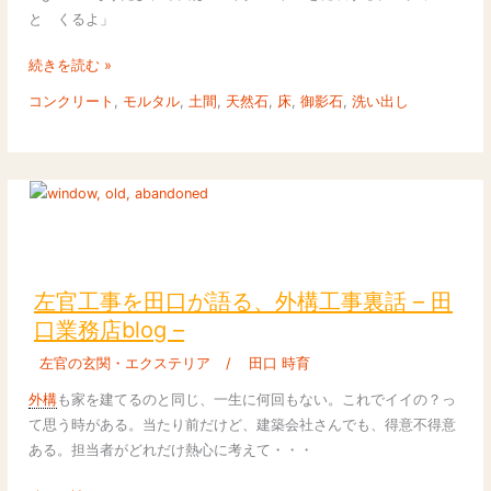
ッ
と くるよ」
と
来
続きを読む »
る
コンクリート
,
モルタル
,
土間
,
天然石
,
床
,
御影石
,
洗い出し
「床
の
仕
上
げ」
５
左
選
官
工
左官工事を田口が語る、外構工事裏話 – 田
事
口業務店blog –
を
左官の玄関・エクステリア
/
田口 時育
田
口
外構
も家を建てるのと同じ、一生に何回もない。これでイイの？っ
が
て思う時がある。当たり前だけど、建築会社さんでも、得意不得意
語
ある。担当者がどれだけ熱心に考えて・・・
る、
外