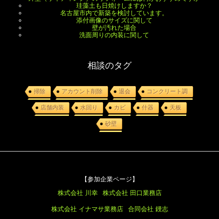
珪藻土も日焼けしますか？
名古屋市内で新築を検討しています。
添付画像のサイズに関して
壁が汚れた場合
洗面周りの内装に関して
相談のタグ
掃除
アカウント削除
退会
コンクリート調
店舗内装
水回り
カビ
什器
天板
砂壁
【参加企業ページ】
株式会社 川幸
株式会社 田口業務店
株式会社 イナマサ業務店
合同会社 鏝志