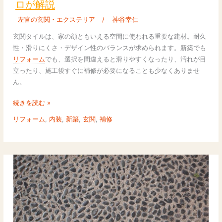
ロが解説
の
選
左官の玄関・エクステリア
/
神谷幸仁
び
玄関タイルは、家の顔ともいえる空間に使われる重要な建材。耐久
方・
性・滑りにくさ・デザイン性のバランスが求められます。新築でも
施
リフォーム
でも、選択を間違えると滑りやすくなったり、汚れが目
工・
立ったり、施工後すぐに補修が必要になることも少なくありませ
メ
ん。
ン
テ
続きを読む »
完
リフォーム
,
内装
,
新築
,
玄関
,
補修
全
ガ
イ
ド
｜
人
気
商
品