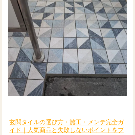
視
点
で
プ
ロ
が
解
説
玄
関
タ
玄関タイルの選び方・施工・メンテ完全ガ
イ
イド｜人気商品と失敗しないポイントをプ
ル