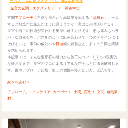
ア
左官の玄関・エクステリア
/
神谷幸仁
プ
ロ
玄関
アプローチ
に自然な風合いと高級感を添える「
乱形石
」。一見
ー
すると無造作に並んだように見えますが、実はこの“乱張り”こそ、
チ
左官や石工の技術が問われる奥深い施工方法です。形も厚みもバラ
の
バラな自然石を、パズルのように組み合わせて一つのデザインに仕
主
上げるには、事前の仮並べや
目地
幅の調整など、多くの手間と経験
役
が求められます。
DIY
本記事では、そんな乱形石の魅力から施工のコツ、
DIY
での現実的
で
な難易度まで、左官のプロによるリアルな声をもとに徹底解説しま
乱
す。庭やアプローチに唯一無二の個性を添えたい方、必読です。
張
り
続きを読む »
で
アプローチ
,
エクステリア
,
カーポート
,
土間
,
庭造り
,
玄関
,
自然素
き
材
る？
左
官
の
プ