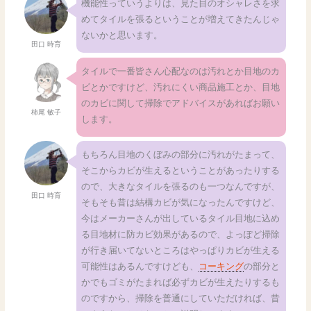
機能性っていうよりは、見た目のオシャレさを求
めてタイルを張るということが増えてきたんじゃ
ないかと思います。
田口 時育
タイルで一番皆さん心配なのは汚れとか目地のカ
ビとかですけど、汚れにくい商品施工とか、目地
のカビに関して掃除でアドバイスがあればお願い
柿尾 敏子
します。
もちろん目地のくぼみの部分に汚れがたまって、
そこからカビが生えるということがあったりする
ので、大きなタイルを張るのも一つなんですが、
田口 時育
そもそも昔は結構カビが気になったんですけど、
今はメーカーさんが出しているタイル目地に込め
る目地材に防カビ効果があるので、よっぽど掃除
が行き届いてないところはやっぱりカビが生える
可能性はあるんですけども、
コーキング
の部分と
かでもゴミがたまれば必ずカビが生えたりするも
のですから、掃除を普通にしていただければ、昔