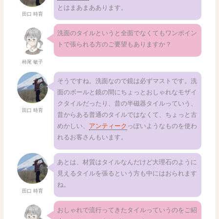
とはまあまああります。
田口 時育
洗面のタイルというと全面でなくてもワンポイン
トで張られる方のご要望もありますか？
柿尾 敏子
そうですね。洗面なので鏡は必ずマストです。洗
面のボールと鏡の間にちょっとおしゃれなモザイ
クタイルだったり、昔の半磁器タイルっていう、
田口 時育
昔からある普通のタイルではなくて、ちょっと古
めかしい、
アンティーク
っぽいようなものを使わ
れるお客さんもいます。
あとは、材質はタイルなんだけど大理石のように
見えるタイルを張るという方も中にはおられます
ね。
田口 時育
おしゃれで流行ってきたタイルっていうのをご紹