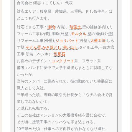
合同会社 鏝志（こてじん） 代表
対応エリア：岐阜県、愛知県、三重県、但し条件合えば
どこでも行きます。
対応できる工事：
漆喰
(内装)、
珪藻土
,壁の補修(内装),リ
フォーム工事(内装),漆喰(外壁),
モルタル
,壁の補修(外壁),
リフォーム工事(外壁),
ジョリパット
(外壁),
大壁工法
,しら
す壁,
そとん壁
,
かき落とし
,
洗い出し
,タイル工事,一般左官
工事,塗装（ペンキ）,
乱形石
お薦めのデザイン：
コンクリート
系、フラット系
備考：バンドに夢中で大学中退後もまともに就職してな
かったが、
当時のメンバーに薦められて、彼の勤めていた塗装店に
職人として入社。
三年経った頃、当時の取引先社長から「ウチの会社で営
業してみないか？」
と誘われ転職する。
そこの会社はマンションの大規模修繕を営む会社で、
その頃に塗装工事のノウハウを叩き込まれる。
10年勤めた頃、仕事への方向性が合わなくなり退社。