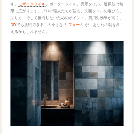
す。
モザイクタイル
、ボーダータイル、異形タイル。選択肢は無
限に広がります。プロの職人たちが語る、洗面タイルの選び方、
貼り方、そして後悔しないためのポイント。費用対効果が高く、
DIY
でも挑戦できるこの小さな
リフォーム
が、あなたの朝を変
えるかもしれません。