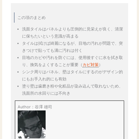
この項のまとめ
洗面タイルはパネルよりも圧倒的に見栄えが良く、清潔
に保ちたいという意識が高まる
タイルは拭けば綺麗になるが、目地の汚れが問題で、突
きつけで貼っても溝に汚れは付く
目地のカビや汚れを防ぐには、使用後すぐに水を拭き取
り、換気をよくすることが重要（
カビ対策
）
シンク周りはパネル、壁はタイルにするのがデザイン的
にもお手入れ的にも有効
塗り壁は歯磨き粉や化粧品が染み込んで取れないため、
洗面所の水回りには不向き
Author：谷澤 雄司