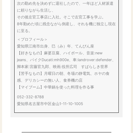
次の勤め先を決めずに退社したので、一年ほど人材派遣
に頼りながら生活し、
その後左官工事店に入社。そこで左官工事を学ぶ。
8年勤めた頃に残念ながら倒産し、それを機に独立し現在
に至る。
＜プロフィール＞
愛知県江南市出身、巳（み）年、てんびん座
【好きなもの】麻婆豆腐、ハイボール、音楽:new
jeans、バイクDucati:mh900e、車:landrover:defender、
脚本家:宮藤官九郎、映画:役所広司 すばらしき世界
【苦手なもの】月曜日の朝、冬場の静電気、ホヤの食
感、デリカシーの無い人、食券機の店
【マイブーム】中華鍋を使った料理を作る事
052-332-8788
愛知県名古屋市中区金山1-11-10-1005