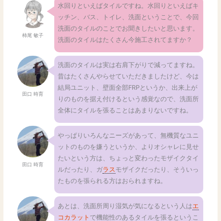
水回りといえばタイルですね。水回りといえばキ
ッチン、バス、トイレ、洗面ということで、今回
洗面のタイルのことでお聞きしたいと思います。
柿尾 敏子
洗面のタイルはたくさん今施工されてますか？
洗面のタイルは実は右肩下がりで減ってますね。
昔はたくさんやらせていただきましたけど、今は
結局ユニット、壁面全部FRPというか、出来上が
田口 時育
りのものを据え付けるという感覚なので、洗面所
全体にタイルを張ることはあまりないですね。
やっぱりいろんなニーズがあって、無機質なユニ
ットのものを嫌うというか、よりオシャレに見せ
たいという方は、ちょっと変わったモザイクタイ
田口 時育
ルだったり、ガ
ラス
モザイクだったり、そういっ
たものを張られる方はおられますね。
あとは、洗面所周り湿気が気になるという人は
エ
コカラット
で機能性のあるタイルを張るというこ