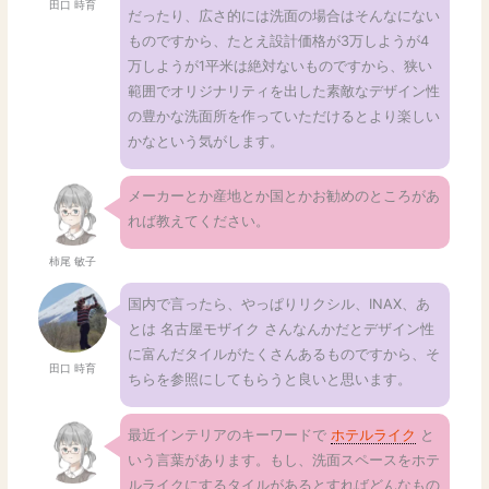
田口 時育
だったり、広さ的には洗面の場合はそんなにない
ものですから、たとえ設計価格が3万しようが4
万しようが1平米は絶対ないものですから、狭い
範囲でオリジナリティを出した素敵なデザイン性
の豊かな洗面所を作っていただけるとより楽しい
かなという気がします。
メーカーとか産地とか国とかお勧めのところがあ
れば教えてください。
柿尾 敏子
国内で言ったら、やっぱりリクシル、INAX、あ
とは 名古屋モザイク さんなんかだとデザイン性
に富んだタイルがたくさんあるものですから、そ
田口 時育
ちらを参照にしてもらうと良いと思います。
最近インテリアのキーワードで
ホテルライク
と
いう言葉があります。もし、洗面スペースをホテ
ルライクにするタイルがあるとすればどんなもの