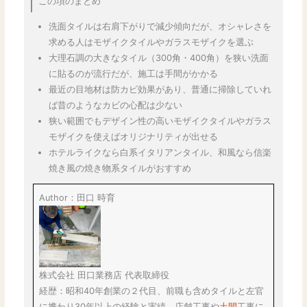
この項のまとめ
洗面タイルは右肩下がりで減少傾向だが、オシャレさを
求める人はモザイクタイルやガラスモザイクを選ぶ
大理石調の大きなタイル（300角・400角）を狭い洗面
に貼るのが流行だが、施工は手間がかかる
最近の目地材は防カビ効果があり、普通に掃除していれ
ば昔のようなカビの心配は少ない
狭い範囲でもデザイン性の高いモザイクタイルやガラス
モザイクを使えばオリジナリティが出せる
ホテルライクなら白系イタリアンタイル、和風なら信楽
焼き風の焼き物系タイルがおすすめ
Author：田口 時育
株式会社 田口業務店 代表取締役
経歴：昭和40年創業の２代目、前職も含めタイルと左官
に携わり30年以上の経験と実績。店舗工事や
土間
工事に