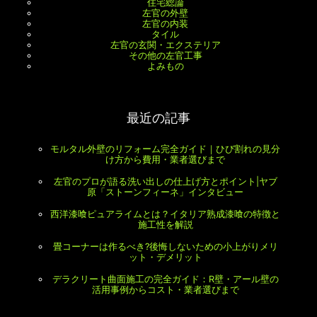
住宅総論
左官の外壁
左官の内装
タイル
左官の玄関・エクステリア
その他の左官工事
よみもの
最近の記事
モルタル外壁のリフォーム完全ガイド｜ひび割れの見分
け方から費用・業者選びまで
左官のプロが語る洗い出しの仕上げ方とポイント|ヤブ
原「ストーンフィーネ」インタビュー
西洋漆喰ピュアライムとは？イタリア熟成漆喰の特徴と
施工性を解説
畳コーナーは作るべき?後悔しないための小上がりメリ
ット・デメリット
デラクリート曲面施工の完全ガイド：R壁・アール壁の
活用事例からコスト・業者選びまで