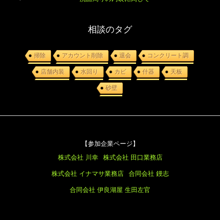
相談のタグ
掃除
アカウント削除
退会
コンクリート調
店舗内装
水回り
カビ
什器
天板
砂壁
【参加企業ページ】
株式会社 川幸
株式会社 田口業務店
株式会社 イナマサ業務店
合同会社 鏝志
合同会社 伊良湖屋
生田左官