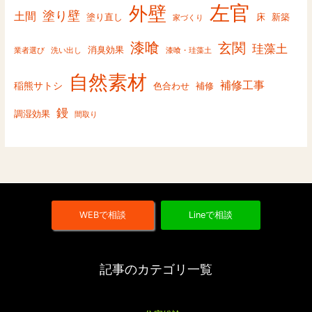
左官
外壁
塗り壁
土間
塗り直し
床
新築
家づくり
漆喰
玄関
珪藻土
消臭効果
業者選び
洗い出し
漆喰・珪藻土
自然素材
補修工事
稲熊サトシ
色合わせ
補修
鏝
調湿効果
間取り
WEBで相談
Lineで相談
記事のカテゴリ一覧