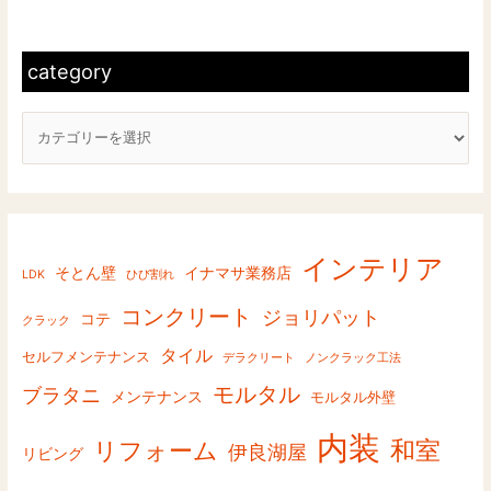
c
象
a
:
t
category
e
g
o
r
y
インテリア
そとん壁
イナマサ業務店
LDK
ひび割れ
コンクリート
ジョリパット
コテ
クラック
タイル
セルフメンテナンス
デラクリート
ノンクラック工法
モルタル
ブラタニ
メンテナンス
モルタル外壁
内装
和室
リフォーム
伊良湖屋
リビング