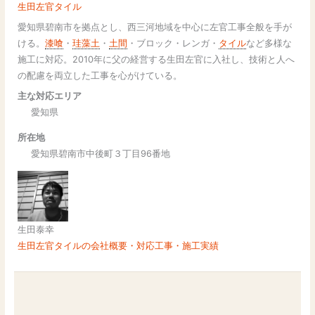
生田左官タイル
愛知県碧南市を拠点とし、西三河地域を中心に左官工事全般を手が
ける。
漆喰
・
珪藻土
・
土間
・ブロック・レンガ・
タイル
など多様な
施工に対応。2010年に父の経営する生田左官に入社し、技術と人へ
の配慮を両立した工事を心がけている。
主な対応エリア
愛知県
所在地
愛知県碧南市中後町３丁目96番地
生田泰幸
生田左官タイルの会社概要・対応工事・施工実績