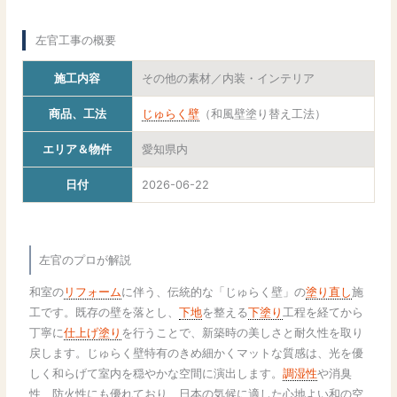
左官工事の概要
施工内容
その他の素材／内装・インテリア
商品、工法
じゅらく壁
（和風壁塗り替え工法）
エリア＆物件
愛知県内
日付
2026-06-22
左官のプロが解説
和室の
リフォーム
に伴う、伝統的な「じゅらく壁」の
塗り直し
施
工です。既存の壁を落とし、
下地
を整える
下塗り
工程を経てから
丁寧に
仕上げ塗り
を行うことで、新築時の美しさと耐久性を取り
戻します。じゅらく壁特有のきめ細かくマットな質感は、光を優
しく和らげて室内を穏やかな空間に演出します。
調湿性
や消臭
性、防火性にも優れており、日本の気候に適した心地よい和の空