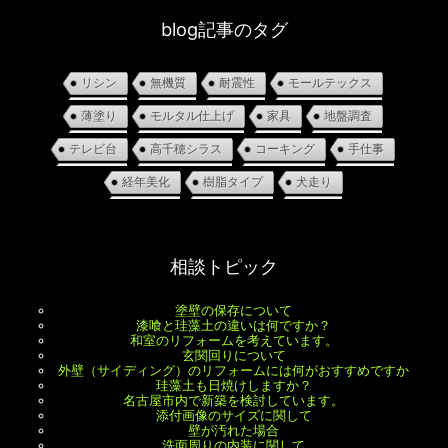
blog記事のタグ
リシン
無機質
耐震性
モールテックス
薄塗り
モルタル仕上げ
家具
地盤調査
テレビ台
高千穂シラス
コーキング
手仕事
経年美化
樹脂タイプ
犬走り
相談トピック
塗壁の保存について
漆喰と珪藻土の違いは何ですか？
和室のリフォームを考えています。
玄関回りについて
外壁（サイディング）のリフォームには何がおすすめですか
珪藻土も日焼けしますか？
名古屋市内で新築を検討しています。
添付画像のサイズに関して
壁が汚れた場合
洗面周りの内装に関して