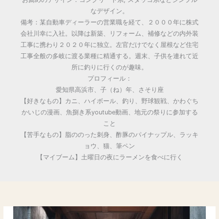
なデザイン。
備考：某自動車ディーラーの営業職を経て、２０００年に株式
会社川幸に入社。以降は新築、リフォーム、補修などの内外装
工事に携わり２０２０年に独立。左官だけでなく屋根など住宅
工事全般の多岐に渡る業種に精通する。週末、子供を連れて近
所に釣りに行くのが趣味。
プロフィール：
愛知県高浜市、子（ね）年、さそり座
【好きなもの】カニ、ハイボール、釣り、野球観戦、かわぐち
かいじの漫画、魚捌き系youtube動画、地元の祭りに参加する
こと
【苦手なもの】脂ののった刺身、酢豚のパイナップル、ラッキ
ョウ、猫、筆ペン
【マイブーム】土曜日の夜にラーメンを食べに行く