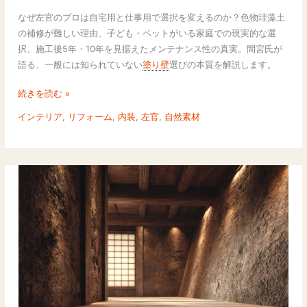
プ
なぜ左官のプロは自宅用と仕事用で選択を変えるのか？色物珪藻土
ロ
の補修が難しい理由、子ども・ペットがいる家庭での現実的な選
が
択、施工後5年・10年を見据えたメンテナンス性の真実。間宮氏が
使
語る、一般には知られていない
塗り壁
選びの本質を解説します。
い
分
続きを読む »
け
インテリア
,
リフォーム
,
内装
,
左官
,
自然素材
る
理
由
｜
メ
ン
テ
ナ
ン
ス
性
か