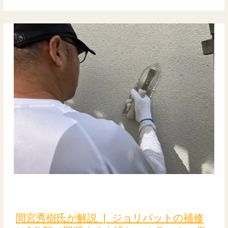
実
務
｜
酸
性
洗
浄・
季
節
選
定・
色
ム
ラ
対
策
間
の
宮
実
秀
践
間宮秀樹氏が解説 ❘ ジョリパットの補修
樹