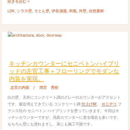
続きを読む »
事
事、
LDK
,
シラス壁
,
そとん壁
,
伊良湖屋
,
和風
,
外壁
,
自然素材
は
和
コ
風
ル
の
ク
外
タ
観
イ
と
キ
ル
シ
ッ
で
ラ
チ
キッチンカウンターにセニベトンハイブリ
解
ス
ン
ッドの左官工事＋フローリングでモダンな
決。
壁
カ
内装を実現。
の
ウ
組
ン
左官の内装
/
間宮 秀樹
み
タ
白の壁、天井にコンクリート調のグレーのカウンターがアクセント
合
ー
です。最近増えてきている コンクリート調
仕上げ材
。
セニデコ
フ
わ
に
ランス社の セニベトン ハイブリッドを塗っていきます。今回はキ
せ。
セ
ッチンカウンターですが、洗面カウンターに塗る場合も多いです。
ニ
もちろん壁にも塗れますし、床にも施工可能です。
ベ