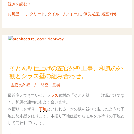
洗
続きを読む »
い
お風呂
,
コンクリート
,
タイル
,
リフォーム
,
伊良湖屋
,
浴室補修
場
か
ら
水
漏
れ
そ
が
と
基
ん
そとん壁仕上げの左官外壁工事、和風の外
礎
壁
観とシラス壁の組み合わせ。
に
仕
も
左官の外壁
/
間宮 秀樹
上
影
げ
最近増えてきている、シ
ラス
素材の「そとん壁」 洋風だけでな
響？
の
く、和風の建物にもよく合います。
浴
左
木摺り（きずり）
下地
といわれる、木の板を並べて貼ったような下
室
官
地に防水紙をはります。木摺り下地は昔からモルタル塗りの下地と
改
外
して使われています。
修
壁
工
工