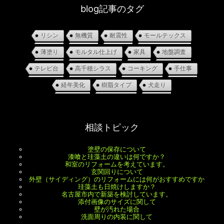
blog記事のタグ
リシン
無機質
耐震性
モールテックス
薄塗り
モルタル仕上げ
家具
地盤調査
テレビ台
高千穂シラス
コーキング
手仕事
経年美化
樹脂タイプ
犬走り
相談トピック
塗壁の保存について
漆喰と珪藻土の違いは何ですか？
和室のリフォームを考えています。
玄関回りについて
外壁（サイディング）のリフォームには何がおすすめですか
珪藻土も日焼けしますか？
名古屋市内で新築を検討しています。
添付画像のサイズに関して
壁が汚れた場合
洗面周りの内装に関して