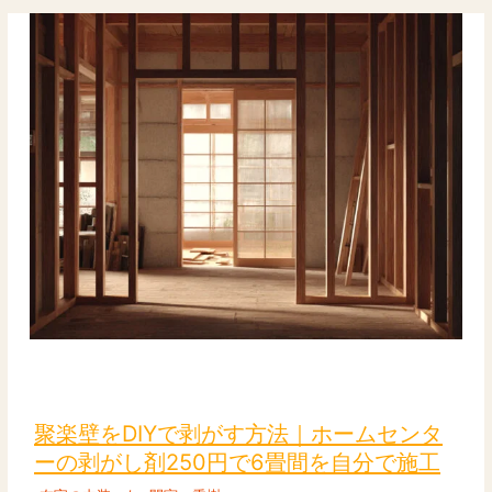
か」
と
悩
ん
だ
こ
と
は
あ
り
ま
せ
ん
か
聚
楽
壁
聚楽壁をDIYで剥がす方法｜ホームセンタ
を
ーの剥がし剤250円で6畳間を自分で施工
DIY