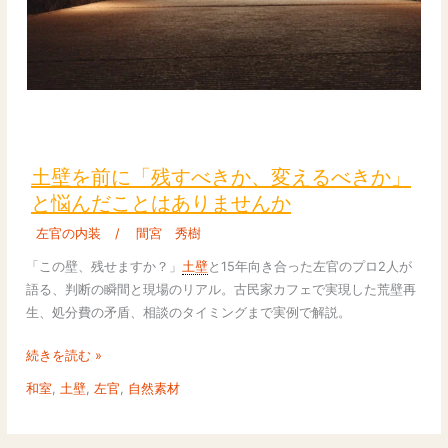
ら
見
た
「自
宅
用
土
vs
壁
仕
を
土壁を前に「残すべきか、変えるべきか」
事
前
と悩んだことはありませんか
用」
に
の
左官の内装
/
間宮 秀樹
「残
本
す
「この壁、残せますか？」
土壁
と15年向き合った左官のプロ2人が
音
べ
語る、判断の瞬間と現場のリアル。古民家カフェで実現した荒壁再
き
生、処分費の矛盾、相談のタイミングまで実例で解説。
か、
変
続きを読む »
え
和室
,
土壁
,
左官
,
自然素材
る
べ
き