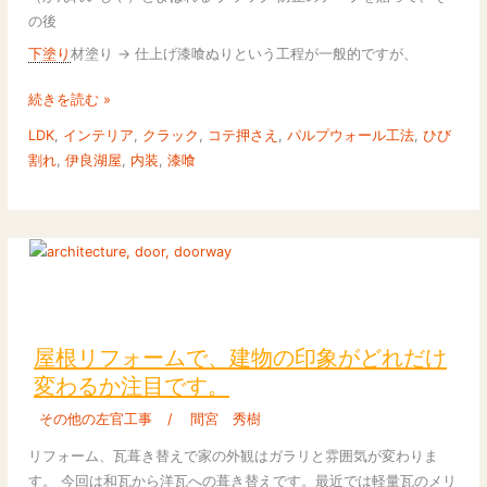
グ
割
の後
で
れ
モ
下塗り
材塗り → 仕上げ漆喰ぬりという工程が一般的ですが、
（ク
ダ
ラ
続きを読む »
ン
ッ
な
ク）
LDK
,
インテリア
,
クラック
,
コテ押さえ
,
パルプウォール工法
,
ひび
内
が
割れ
,
伊良湖屋
,
内装
,
漆喰
装
起
を
こ
実
り
現。
に
く
屋
い、
根
塗
リ
屋根リフォームで、建物の印象がどれだけ
り
フ
変わるか注目です。
壁
ォ
用
その他の左官工事
/
間宮 秀樹
ー
壁
ム
リフォーム、瓦葺き替えで家の外観はガラリと雰囲気が変わりま
紙
で、
す。 今回は和瓦から洋瓦への葺き替えです。最近では軽量瓦のメリ
下