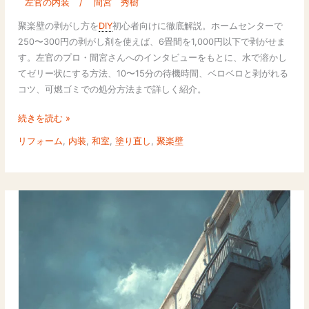
左官の内装
/
間宮 秀樹
で
剥
聚楽壁の剥がし方を
DIY
初心者向けに徹底解説。ホームセンターで
が
250〜300円の剥がし剤を使えば、6畳間を1,000円以下で剥がせま
す
す。左官のプロ・間宮さんへのインタビューをもとに、水で溶かし
方
てゼリー状にする方法、10〜15分の待機時間、ベロベロと剥がれる
法
コツ、可燃ゴミでの処分方法まで詳しく紹介。
｜
ホ
続きを読む »
ー
リフォーム
,
内装
,
和室
,
塗り直し
,
聚楽壁
ム
セ
ン
タ
ー
の
剥
が
し
剤
250