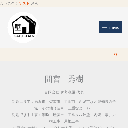
ようこそ！
ゲスト
さん
menu
検
索
間宮 秀樹
合同会社 伊良湖屋 代表
対応エリア：高浜市、碧南市、半田市、西尾市など愛知県内全
域、その他（岐阜、三重など一部）
対応できる工事：漆喰、珪藻土、モルタル外壁、内装工事、外
構工事、屋根工事
お薦めのデザイン：コンクリート系, スタッコ系などシンプル