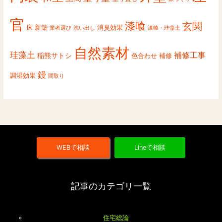
官
漆喰
玄関
床
新築
消臭効果
業者選び
洗い出し
漆喰・珪藻土
自然素材
珪藻土
補修工事
稲熊サトシ
色合わせ
補修
鏝
調湿効果
間取り
WEBで相談
Lineで相談
記事のカテゴリ一覧
住宅総論