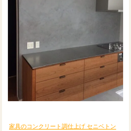
較
家
具
の
家具のコンクリート調仕上げ セニベトン
コ