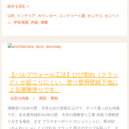
ト
続きを読む »
ン
LDK
,
インテリア
,
カウンター
,
コンクリート調
,
セニデコ
,
セニベト
ハ
ン
,
伊良湖屋
,
内装
,
漆喰
イ
ブ
リ
ッ
ド
の
【パ
左
ル
官
プ
【パルプウォール工法】ひび割れ（クラッ
工
ウ
ク）が起こりにくい、塗り壁用壁紙下地に
事
ォ
よる漆喰塗りです。
＋
ー
フ
ル
左官の内装
/
間宮 秀樹
ロ
工
漆喰塗り以外の壁・天井も白の塗装仕上げで、すべて真っ白な内装
ー
法】
です。名古屋市緑区4LDKの壁・天井の漆喰塗り工事 内装で漆喰塗
リ
ひ
りをする場合、まず プラスターボード のジョイントに、寒冷紗
ン
び
（かんれいしゃ）とよばれる クラック 防止のテープを貼って、そ