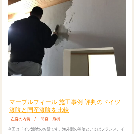
即
断
す
る
｜
汚
れ・
ク
ラ
ッ
ク・
傷
の
マ
見
ー
極
ブ
マーブルフィール 施工事例 評判のドイツ
め
ル
漆喰と国産漆喰を比較
と
フ
DIY/
左官の内装
/
間宮 秀樹
ィ
プ
ー
今回はドイツ漆喰のお話です。海外製の漆喰といえばフランス、イ
ロ
ル