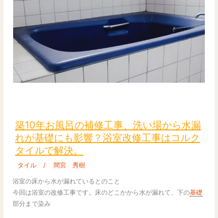
ド
で
高
級
感
築
10
年
築10年お風呂の補修工事、洗い場から水漏
お
れが基礎にも影響？浴室改修工事はコルク
風
タイルで解決。
呂
の
タイル
/
間宮 秀樹
補
浴室の床から水が漏れているとのこと
修
今回は浴室の改修工事です。床のどこかから水が漏れて、下の
基礎
工
部分まで染み
事、