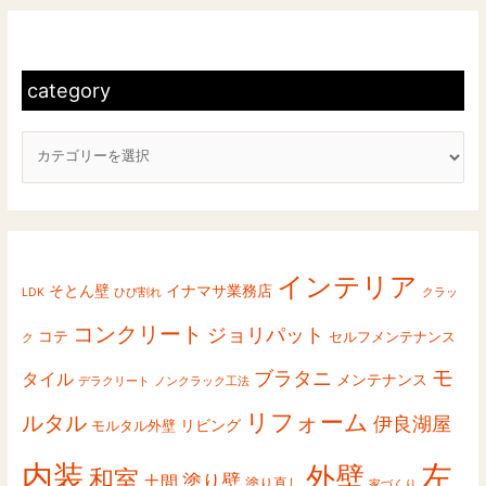
c
象
a
:
t
category
e
g
o
r
y
インテリア
そとん壁
イナマサ業務店
LDK
ひび割れ
クラッ
コンクリート
ジョリパット
コテ
セルフメンテナンス
ク
モ
ブラタニ
タイル
メンテナンス
デラクリート
ノンクラック工法
リフォーム
ルタル
伊良湖屋
リビング
モルタル外壁
内装
左
外壁
和室
塗り壁
土間
塗り直し
家づくり