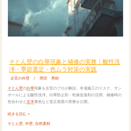
円
で
6
畳
間
を
そ
自
と
分
ん
で
そとん壁の白華現象と補修の実務｜酸性洗
壁
施
浄・季節選定・色ムラ対策の実践
の
工
左官の外壁
/
間宮 秀樹
白
華
そとん壁
の
白華
現象を左官のプロが解説。冬場施工のリスク、サン
現
ポールによる酸性洗浄、白華防止剤・乾燥促進剤の活用、補修時の
象
色合わせと
定木
着色など是正措置の実務を公開。
と
補
続きを読む »
修
そとん壁
,
外壁
,
自然素材
の