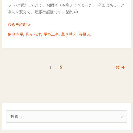
建
ットが浸透してきて、お問合せも増えてきました。 今回はちょっと
地
物
趣向を変えて、屋根の話題です。築約40
に
の
よ
印
続きを読む »
る
象
漆
伊良湖屋
,
和から洋
,
屋根工事
,
葺き替え
,
軽量瓦
が
喰
ど
塗
れ
り
だ
で
け
1
2
次
→
す。
変
わ
る
か
注
目
で
検
す。
索
対