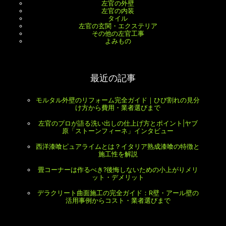
左官の外壁
左官の内装
タイル
左官の玄関・エクステリア
その他の左官工事
よみもの
最近の記事
モルタル外壁のリフォーム完全ガイド｜ひび割れの見分
け方から費用・業者選びまで
左官のプロが語る洗い出しの仕上げ方とポイント|ヤブ
原「ストーンフィーネ」インタビュー
西洋漆喰ピュアライムとは？イタリア熟成漆喰の特徴と
施工性を解説
畳コーナーは作るべき?後悔しないための小上がりメリ
ット・デメリット
デラクリート曲面施工の完全ガイド：R壁・アール壁の
活用事例からコスト・業者選びまで