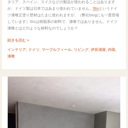
タリア、スペイン、スイスなどの製品が使われることはあります
の
施
が、ドイツ製は日本ではあまり使われていません。
Sto
というドイ
線
工
ツ漆喰正塗り壁材はたまに使われますが、（弊社blogにも一度登場
引
事
しています）Stoは樹脂系の材料で、漆喰ではありません。ドイツ
き、
例
漆喰とはどのような材料なのでしょうか？
色
評
合
判
続きを読む »
わ
の
インテリア
,
ドイツ
,
マーブルフィール
,
リビング
,
伊良湖屋
,
内装
,
せ
ド
漆喰
の
イ
現
ツ
実
漆
と
喰
対
と
処
国
法
産
漆
喰
を
比