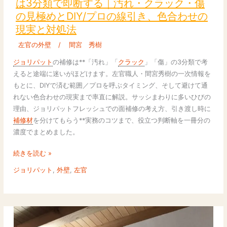
は3分類で即断する｜汚れ・クラック・傷
氏
の見極めとDIY/プロの線引き、色合わせの
が
現実と対処法
解
説
左官の外壁
/
間宮 秀樹
❘
ジョリパット
の補修は**「汚れ」「
クラック
」「傷」の3分類で考
ジ
えると途端に迷いがほどけます。左官職人・間宮秀樹の一次情報を
ョ
もとに、DIYで済む範囲／プロを呼ぶタイミング、そして避けて通
リ
れない色合わせの現実まで率直に解説。サッシまわりに多いひびの
パ
理由、ジョリパットフレッシュでの面補修の考え方、引き渡し時に
ッ
補修材
を分けてもらう**実務のコツまで、役立つ判断軸を一冊分の
ト
濃度でまとめました。
の
補
続きを読む »
修
ジョリパット
,
外壁
,
左官
は
3
分
類
で