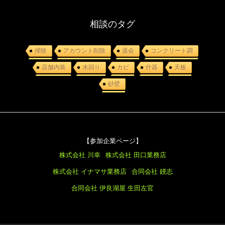
相談のタグ
掃除
アカウント削除
退会
コンクリート調
店舗内装
水回り
カビ
什器
天板
砂壁
【参加企業ページ】
株式会社 川幸
株式会社 田口業務店
株式会社 イナマサ業務店
合同会社 鏝志
合同会社 伊良湖屋
生田左官