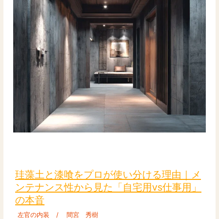
珪
藻
土
珪藻土と漆喰をプロが使い分ける理由｜メ
と
ンテナンス性から見た「自宅用vs仕事用」
漆
の本音
喰
を
左官の内装
/
間宮 秀樹