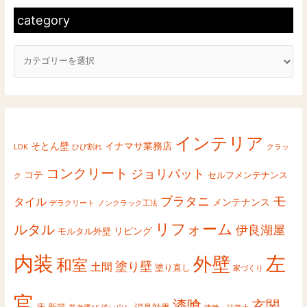
上
t
category
げ
e
る
g
現
o
象
r
と
y
は
インテリア
そとん壁
イナマサ業務店
LDK
ひび割れ
クラッ
コンクリート
ジョリパット
コテ
セルフメンテナンス
ク
モ
ブラタニ
タイル
メンテナンス
デラクリート
ノンクラック工法
リフォーム
ルタル
伊良湖屋
リビング
モルタル外壁
内装
左
外壁
和室
塗り壁
土間
塗り直し
家づくり
官
漆喰
玄関