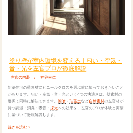
に
こ
だ
わ
る
家
塗
づ
り
く
壁
り
塗り壁が室内環境を変える｜匂い・空気・
が
音・光を左官プロが徹底解説
室
左官の内装
/
神谷幸仁
内
環
新築住宅の壁素材にビニールクロスを選ぶ前に知っておきたいこと
境
があります。匂い・空気・音・光という4つの快適さは、壁素材の
を
選択で同時に解決できます。
漆喰
・
珪藻土
など
自然素材
の左官材が
変
持つ調湿・消臭・吸音・
採光
への効果を、左官のプロが体験と実績
え
に基づいて徹底解説します。
る
｜
続きを読む »
匂