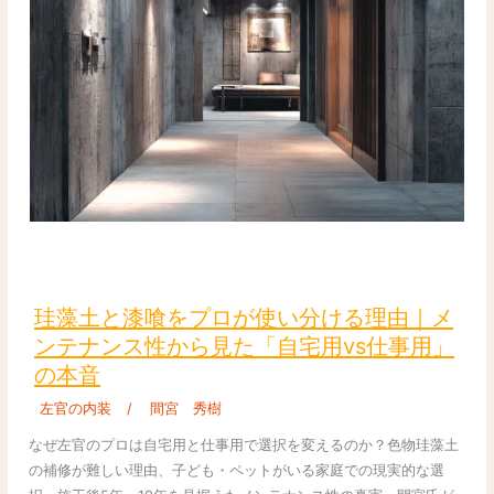
光・
湿
度
か
ら
住
環
境
を
整
珪
え
藻
る
土
珪藻土と漆喰をプロが使い分ける理由｜メ
自
と
ンテナンス性から見た「自宅用vs仕事用」
然
漆
の本音
素
喰
材
を
左官の内装
/
間宮 秀樹
の
プ
なぜ左官のプロは自宅用と仕事用で選択を変えるのか？色物珪藻土
選
ロ
の補修が難しい理由、子ども・ペットがいる家庭での現実的な選
び
が