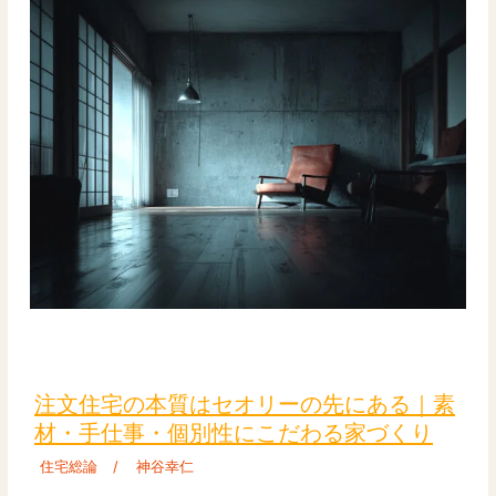
注
文
住
注文住宅の本質はセオリーの先にある｜素
宅
材・手仕事・個別性にこだわる家づくり
の
住宅総論
/
神谷幸仁
本
質