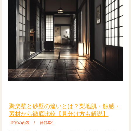
か？
費
用・
工
期・
質
感
の
違
い
を
プ
ロ
が
聚
本
楽
音
壁
聚楽壁と砂壁の違いとは？梨地肌・触感・
解
と
素材から徹底比較【見分け方も解説】
説
砂
左官の内装
/
神谷幸仁
壁
の