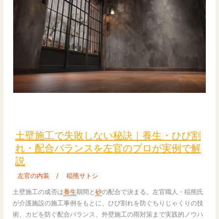
こ
と
は
あ
り
ま
せ
ん
か
土
壁
施
土壁施工で失敗しない秘訣｜養生・ひび割
工
れ・配合バランスを左官のプロが実例で解
で
説
失
敗
左官の内装
/
稲熊サトシ
し
土壁施工の成否は
養生
期間と
砂
の配合で決まる。左官職人・稲熊氏
な
が介護施設の施工事例をもとに、ひび割れを防ぐちりじゃくりの技
い
術、カビを防ぐ配合バランス、外壁施工の雨対策まで実践的ノウハ