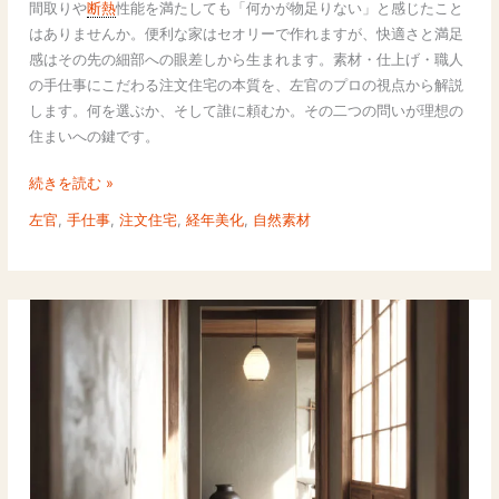
間取りや
断熱
性能を満たしても「何かが物足りない」と感じたこと
は
はありませんか。便利な家はセオリーで作れますが、快適さと満足
セ
感はその先の細部への眼差しから生まれます。素材・仕上げ・職人
オ
の手仕事にこだわる注文住宅の本質を、左官のプロの視点から解説
リ
します。何を選ぶか、そして誰に頼むか。その二つの問いが理想の
ー
住まいへの鍵です。
の
先
続きを読む »
に
左官
,
手仕事
,
注文住宅
,
経年美化
,
自然素材
あ
る
｜
素
材・
手
仕
事・
個
別
性