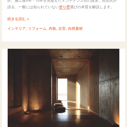
択、施工後5年・10年を見据えたメンテナンス性の真実。間宮氏が
方
使
語る、一般には知られていない
塗り壁
選びの本質を解説します。
い
分
続きを読む »
け
インテリア
,
リフォーム
,
内装
,
左官
,
自然素材
る
理
由
｜
メ
ン
テ
ナ
ン
ス
性
か
ら
見
た