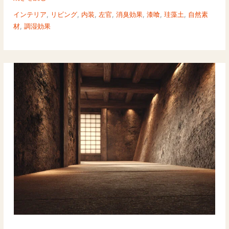
イ
インテリア
,
リビング
,
内装
,
左官
,
消臭効果
,
漆喰
,
珪藻土
,
自然素
ド
材
,
調湿効果
2026
｜
漆
喰
vs
珪
藻
土
を
徹
底
比
較！
プ
ロ
が
教
え