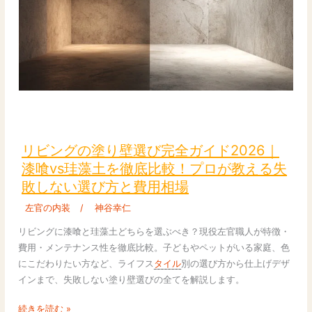
理
の
秘
訣
と
美
し
リ
い
ビ
仕
ン
リビングの塗り壁選び完全ガイド2026｜
上
グ
漆喰vs珪藻土を徹底比較！プロが教える失
が
の
敗しない選び方と費用相場
り
塗
の
り
左官の内装
/
神谷幸仁
条
壁
リビングに漆喰と珪藻土どちらを選ぶべき？現役左官職人が特徴・
件
選
費用・メンテナンス性を徹底比較。子どもやペットがいる家庭、色
び
にこだわりたい方など、ライフス
タイル
別の選び方から仕上げデザ
完
インまで、失敗しない塗り壁選びの全てを解説します。
全
ガ
続きを読む »