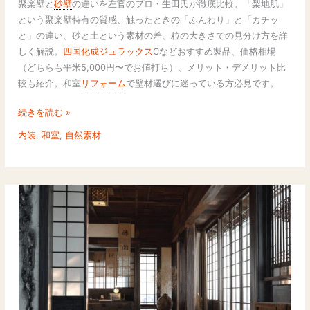
聚楽壁と
砂壁
の違いを左官のプロ・生田氏が徹底比較。「梨地肌」
違
という聚楽壁特有の質感、触ったときの「ふんわり」と「カチッ
い
と」の違い、砂と土という素材の差、粒の大きさでの見分け方を詳
と
しく解説。
四国化成
ジュラックス
Cなどおすすめ製品、価格相場
は？
（どちらも平米5,000円〜でお値打ち）、メリット・デメリット比
梨
較も紹介。和室
リフォーム
で壁材選びに迷っている方必見です。
地
肌・
続きを読む »
触
内装
,
和室
,
自然素材
感・
素
材
か
ら
徹
底
比
較
【見
分