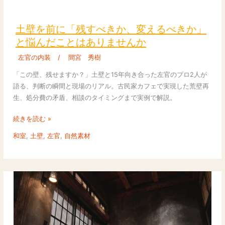
土
る
壁
失
を
土壁を前に「残すべきか、変えるべきか」
敗
前
と悩んだことはありませんか
し
に
な
左官の内装
/
間宮 秀樹
「残
い
す
「この壁、残せますか？」土壁と15年向き合った左官のプロ2人が
選
べ
語る、判断の瞬間と現場のリアル。古民家カフェで実現した荒壁再
び
き
生、処分費の矛盾、相談のタイミングまで実例で解説。
方
か、
と
変
続きを読む »
費
え
和室
,
土壁
,
左官
,
自然素材
用
る
相
べ
場
き
か」
と
悩
ん
だ