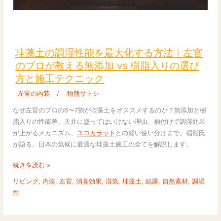
「自
宅
用
珪
vs
藻
仕
土
珪藻土の調湿性能を最大化する方法｜左官
事
の
のプロが教える無添加 vs 樹脂入りの選び
用」
調
方と施工テクニック
の
湿
本
性
左官の内装
/
稲熊サトシ
音
能
なぜ左官のプロの6〜7割が珪藻土をオススメするのか？無添加と樹
を
脂入りの性能差、天井に塗ってはいけない理由、柄付けで調湿効果
最
が上がるメカニズム、
エコカラット
との賢い使い分けまで。稲熊氏
大
が語る、日本の気候に最適な珪藻土施工の全てを解説します。
化
す
続きを読む »
る
リビング
,
内装
,
左官
,
消臭効果
,
湿気
,
珪藻土
,
結露
,
自然素材
,
調湿
方
性
法
｜
左