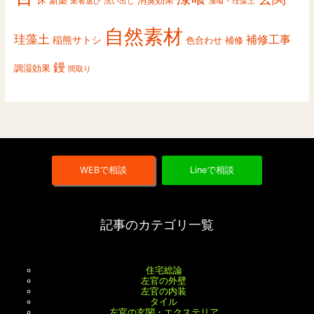
床
新築
消臭効果
業者選び
洗い出し
漆喰・珪藻土
自然素材
珪藻土
補修工事
稲熊サトシ
色合わせ
補修
鏝
調湿効果
間取り
WEBで相談
Lineで相談
記事のカテゴリ一覧
住宅総論
左官の外壁
左官の内装
タイル
左官の玄関・エクステリア