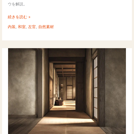
秘
ウを解説。
訣
｜
続きを読む »
養
内装
,
和室
,
左官
,
自然素材
生・
ひ
び
割
れ・
配
合
バ
ラ
ン
ス
を
左
官
の
プ