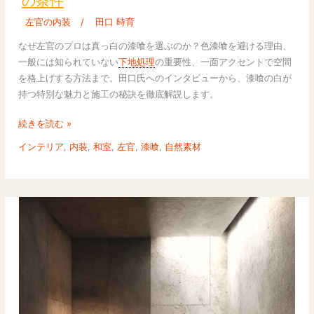
の条件
方
こ
と
だ
左官の内装
/
田口 時育
施
わ
なぜ左官のプロは真っ白の漆喰を選ぶのか？色漆喰を避ける理由、
工
る
一般には知られていない
下地処理
の重要性、一面アクセントで空間
テ
理
を格上げする方法まで。田口氏へのインタビューから、漆喰の白が
ク
由
持つ特別な魅力と施工の秘訣を徹底解説します。
ニ
と
ッ
は？
続きを読む »
ク
左
インテリア
,
内装
,
和室
,
左官
,
漆喰
,
自然素材
官
の
プ
ロ
が
明
か
す
下
地
処