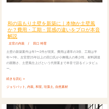
ロ
が
和
実
の
例
温
和の温もり土壁を新築に｜本物か土壁風
で
も
か？費用・工期・質感の違いをプロが本音
解
り
解説
説
土
壁
左官の内装
/
田口 時育
を
土壁の新築案件は年1〜2件が現実。費用は通常の3倍、工期は半
新
年〜1年。左官歴25年以上の田口氏が小舞職人の希少性、材料調達
築
の困難さ、土壁風仕上げという代替案まで本音で語るインタビュ
に
ー。
｜
本
続きを読む »
物
ジョリパット
,
内装
,
和室
,
珪藻土
,
自然素材
か
土
壁
風