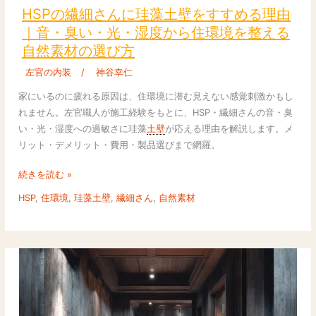
繊
HSPの繊細さんに珪藻土壁をすすめる理由
細
｜音・臭い・光・湿度から住環境を整える
さ
自然素材の選び方
ん
に
左官の内装
/
神谷幸仁
珪
家にいるのに疲れる原因は、住環境に潜む見えない感覚刺激かもし
藻
れません。左官職人が施工経験をもとに、HSP・繊細さんの音・臭
土
い・光・湿度への過敏さに珪藻
土壁
が応える理由を解説します。メ
壁
リット・デメリット・費用・製品選びまで網羅。
を
す
続きを読む »
す
HSP
,
住環境
,
珪藻土壁
,
繊細さん
,
自然素材
め
る
理
由
｜
音・
臭
い・