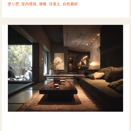
塗り壁
,
室内環境
,
漆喰
,
珪藻土
,
自然素材
い・
空
気・
音・
光
を
左
官
プ
ロ
が
徹
底
解
説
HSP
の