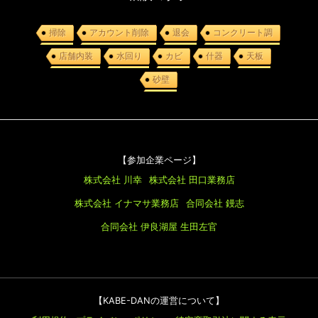
掃除
アカウント削除
退会
コンクリート調
店舗内装
水回り
カビ
什器
天板
砂壁
【参加企業ページ】
株式会社 川幸
株式会社 田口業務店
株式会社 イナマサ業務店
合同会社 鏝志
合同会社 伊良湖屋
生田左官
【KABE-DANの運営について】