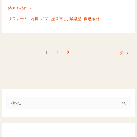
を
続きを読む »
塗
リフォーム
,
内装
,
和室
,
塗り直し
,
聚楽壁
,
自然素材
っ
て
は
い
け
1
2
3
次
→
な
い
理
由
｜
下
地
を
検
引
索
っ
対
張
c
象
り
a
: