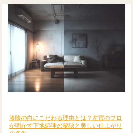
官
の
プ
ロ
が
教
え
る
無
添
加
vs
樹
脂
入
漆
り
喰
の
の
漆喰の白にこだわる理由とは？左官のプロ
選
白
が明かす下地処理の秘訣と美しい仕上がり
び
に