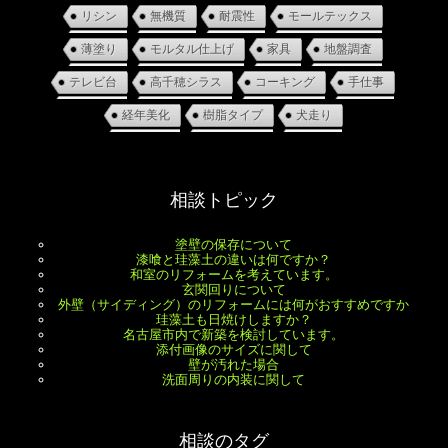
リシン
無機質
耐震性
モールテックス
薄塗り
モルタル仕上げ
家具
地盤調査
テレビ台
高千穂シラス
コーキング
手仕事
経年美化
樹脂タイプ
犬走り
相談トピック
塗壁の保存について
漆喰と珪藻土の違いは何ですか？
和室のリフォームを考えています。
玄関回りについて
外壁（サイディング）のリフォームには何がおすすめですか
珪藻土も日焼けしますか？
名古屋市内で新築を検討しています。
添付画像のサイズに関して
壁が汚れた場合
洗面周りの内装に関して
相談のタグ