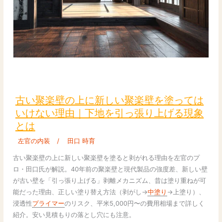
け
方
も
解
説】
古
い
聚
古い聚楽壁の上に新しい聚楽壁を塗っては
楽
いけない理由｜下地を引っ張り上げる現象
壁
とは
の
上
左官の内装
/
田口 時育
に
古い聚楽壁の上に新しい聚楽壁を塗ると剥がれる理由を左官のプ
新
ロ・田口氏が解説。40年前の聚楽壁と現代製品の強度差、新しい壁
し
が古い壁を「引っ張り上げる」剥離メカニズム、昔は塗り重ねが可
い
能だった理由、正しい塗り替え方法（剥がし→
中塗り
→上塗り）、
聚
浸透性
プライマー
のリスク、平米5,000円〜の費用相場まで詳しく
楽
紹介。安い見積もりの落とし穴にも注意。
壁