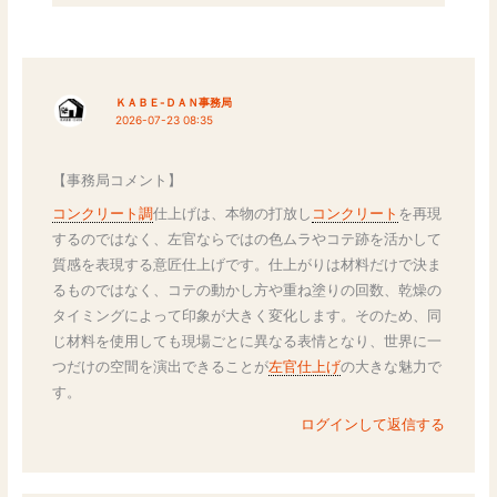
ＫＡＢＥ-ＤＡＮ事務局
2026-07-23 08:35
【事務局コメント】
コンクリート調
仕上げは、本物の打放し
コンクリート
を再現
するのではなく、左官ならではの色ムラやコテ跡を活かして
質感を表現する意匠仕上げです。仕上がりは材料だけで決ま
るものではなく、コテの動かし方や重ね塗りの回数、乾燥の
タイミングによって印象が大きく変化します。そのため、同
じ材料を使用しても現場ごとに異なる表情となり、世界に一
つだけの空間を演出できることが
左官仕上げ
の大きな魅力で
す。
ログインして返信する