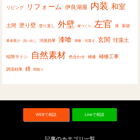
内装
和室
リフォーム
伊良湖屋
リビング
左官
外壁
塗り壁
土間
塗り直し
床
新築
家づくり
漆喰
玄関
珪藻土
消臭効果
業者選び
洗い出し
漆喰・珪藻土
自然素材
補修工事
稲熊サトシ
色合わせ
補修
鏝
調湿効果
間取り
WEBで相談
Lineで相談
記事のカテゴリ一覧