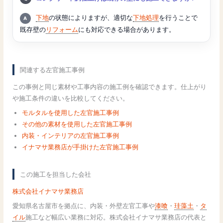
回答:
下地
の状態によりますが、適切な
下地処理
を行うことで
既存壁の
リフォーム
にも対応できる場合があります。
関連する左官施工事例
この事例と同じ素材や工事内容の施工例を確認できます。仕上がり
や施工条件の違いを比較してください。
モルタルを使用した左官施工事例
その他の素材を使用した左官施工事例
内装・インテリアの左官施工事例
イナマサ業務店が手掛けた左官施工事例
この施工を担当した会社
株式会社イナマサ業務店
愛知県名古屋市を拠点に、内装・外壁左官工事や
漆喰
・
珪藻土
・
タ
イル
施工など幅広い業務に対応。株式会社イナマサ業務店の代表と