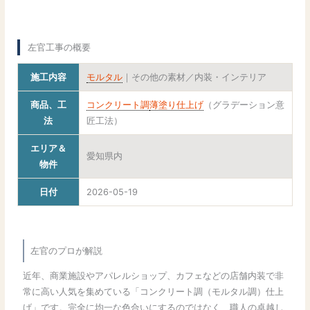
左官工事の概要
施工内容
モルタル
｜その他の素材／内装・インテリア
商品、工
コンクリート調
薄塗り仕上げ
（グラデーション意
法
匠工法）
エリア＆
愛知県内
物件
日付
2026-05-19
左官のプロが解説
近年、商業施設やアパレルショップ、カフェなどの店舗内装で非
常に高い人気を集めている「コンクリート調（モルタル調）仕上
げ」です。完全に均一な色合いにするのではなく、職人の卓越し