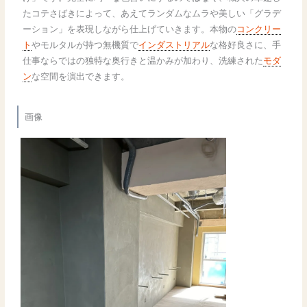
たコテさばきによって、あえてランダムなムラや美しい「グラデ
ーション」を表現しながら仕上げていきます。本物の
コンクリー
ト
やモルタルが持つ無機質で
インダストリアル
な格好良さに、手
仕事ならではの独特な奥行きと温かみが加わり、洗練された
モダ
ン
な空間を演出できます。
画像