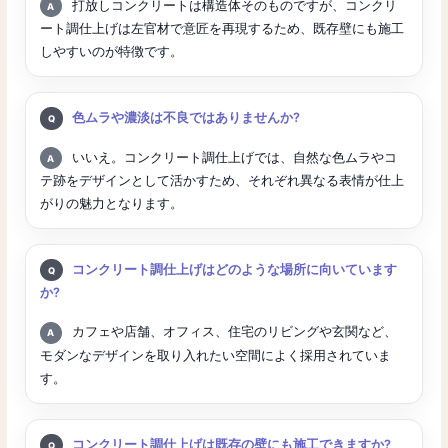
回答:
打放しコンクリートは構造体そのものですが、コンクリ
ート調仕上げは左官材で意匠を再現するため、既存壁にも施工
しやすいのが特徴です。
質問:
色ムラや濃淡は不良ではありませんか?
回答:
いいえ。コンクリート調仕上げでは、自然な色ムラやコ
テ跡をデザインとして活かすため、それぞれ異なる表情が仕上
がりの魅力となります。
質問:
コンクリート調仕上げはどのような場所に向いています
か?
回答:
カフェや店舗、オフィス、住宅のリビングや玄関など、
モダンなデザインを取り入れたい空間によく採用されていま
す。
質問:
コンクリート調仕上げは既存の壁にも施工できますか?