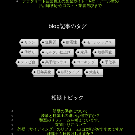
デラクリート曲面施工の完全ガイド：R壁・アール壁の
活用事例からコスト・業者選びまで
blog記事のタグ
リシン
無機質
耐震性
モールテックス
薄塗り
モルタル仕上げ
家具
地盤調査
テレビ台
高千穂シラス
コーキング
手仕事
経年美化
樹脂タイプ
犬走り
相談トピック
塗壁の保存について
漆喰と珪藻土の違いは何ですか？
和室のリフォームを考えています。
玄関回りについて
外壁（サイディング）のリフォームには何がおすすめですか
珪藻土も日焼けしますか？