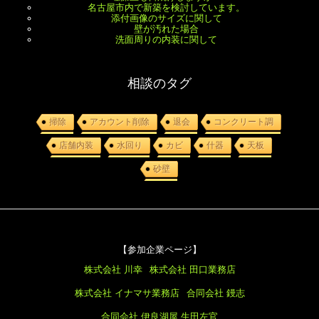
名古屋市内で新築を検討しています。
添付画像のサイズに関して
壁が汚れた場合
洗面周りの内装に関して
相談のタグ
掃除
アカウント削除
退会
コンクリート調
店舗内装
水回り
カビ
什器
天板
砂壁
【参加企業ページ】
株式会社 川幸
株式会社 田口業務店
株式会社 イナマサ業務店
合同会社 鏝志
合同会社 伊良湖屋
生田左官