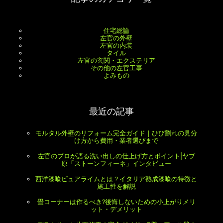
住宅総論
左官の外壁
左官の内装
タイル
左官の玄関・エクステリア
その他の左官工事
よみもの
最近の記事
モルタル外壁のリフォーム完全ガイド｜ひび割れの見分
け方から費用・業者選びまで
左官のプロが語る洗い出しの仕上げ方とポイント|ヤブ
原「ストーンフィーネ」インタビュー
西洋漆喰ピュアライムとは？イタリア熟成漆喰の特徴と
施工性を解説
畳コーナーは作るべき?後悔しないための小上がりメリ
ット・デメリット