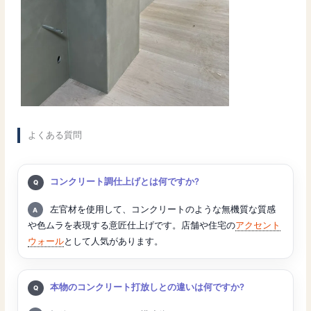
よくある質問
質問:
コンクリート調仕上げとは何ですか?
回答:
左官材を使用して、コンクリートのような無機質な質感
や色ムラを表現する意匠仕上げです。店舗や住宅の
アクセント
ウォール
として人気があります。
質問:
本物のコンクリート打放しとの違いは何ですか?