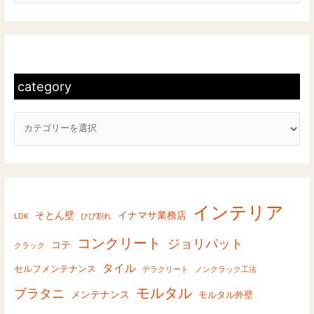
索
対
c
象
a
:
t
category
e
g
o
r
y
インテリア
そとん壁
イナマサ業務店
LDK
ひび割れ
コンクリート
ジョリパット
コテ
クラック
タイル
セルフメンテナンス
デラクリート
ノンクラック工法
モルタル
ブラタニ
メンテナンス
モルタル外壁