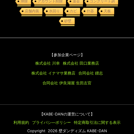
掃除
アカウント削除
退会
コンクリート調
店舗内装
水回り
カビ
什器
天板
砂壁
【参加企業ページ】
株式会社 川幸
株式会社 田口業務店
株式会社 イナマサ業務店
合同会社 鏝志
合同会社 伊良湖屋
生田左官
【KABE-DANの運営について】
利用規約
プライバシ―ポリシー
特定商取引法に関する表示
Copyright 2026 壁ダンディズム KABE-DAN