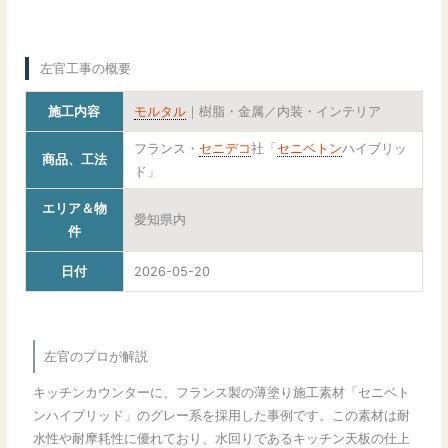
左官工事の概要
施工内容
モルタル
｜樹脂・金属／内装・インテリア
フランス・
セニデコ
社「
セニベトン
ハイブリッ
商品、工法
ド」
エリア＆物
愛知県内
件
日付
2026-05-20
左官のプロが解説
キッチンカウンターに、フランス製の薄塗り施工素材「セニベト
ンハイブリッド」のグレー系を採用した事例です。この素材は耐
水性や耐摩耗性に優れており、水回りであるキッチン天板の仕上