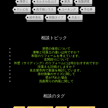
薄塗り
モルタル仕上げ
家具
地盤調査
テレビ台
高千穂シラス
コーキング
手仕事
経年美化
樹脂タイプ
犬走り
相談トピック
塗壁の保存について
漆喰と珪藻土の違いは何ですか？
和室のリフォームを考えています。
玄関回りについて
外壁（サイディング）のリフォームには何がおすすめですか
珪藻土も日焼けしますか？
名古屋市内で新築を検討しています。
添付画像のサイズに関して
壁が汚れた場合
洗面周りの内装に関して
相談のタグ