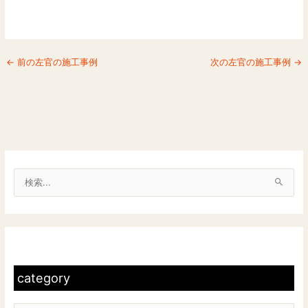
←
前の左官の施工事例
次の左官の施工事例
→
検
索
対
c
象
a
:
t
category
e
g