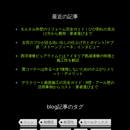
最近の記事
モルタル外壁のリフォーム完全ガイド｜ひび割れの見分
け方から費用・業者選びまで
左官のプロが語る洗い出しの仕上げ方とポイント|ヤブ
原「ストーンフィーネ」インタビュー
西洋漆喰ピュアライムとは？イタリア熟成漆喰の特徴と
施工性を解説
畳コーナーは作るべき?後悔しないための小上がりメリ
ット・デメリット
デラクリート曲面施工の完全ガイド：R壁・アール壁の
活用事例からコスト・業者選びまで
blog記事のタグ
リシン
無機質
耐震性
モールテックス