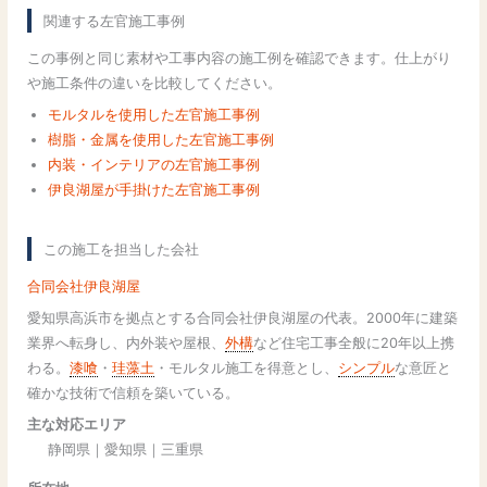
関連する左官施工事例
この事例と同じ素材や工事内容の施工例を確認できます。仕上がり
や施工条件の違いを比較してください。
モルタルを使用した左官施工事例
樹脂・金属を使用した左官施工事例
内装・インテリアの左官施工事例
伊良湖屋が手掛けた左官施工事例
この施工を担当した会社
合同会社伊良湖屋
愛知県高浜市を拠点とする合同会社伊良湖屋の代表。2000年に建築
業界へ転身し、内外装や屋根、
外構
など住宅工事全般に20年以上携
わる。
漆喰
・
珪藻土
・モルタル施工を得意とし、
シンプル
な意匠と
確かな技術で信頼を築いている。
主な対応エリア
静岡県｜愛知県｜三重県