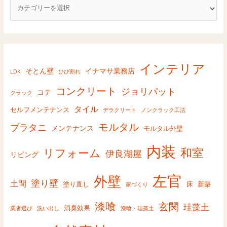
o
r
y
インテリア
そとん壁
イナマサ業務店
LDK
ひび割れ
コンクリート
ジョリパット
コテ
クラック
タイル
セルフメンテナンス
デラクリート
ノンクラック工法
モルタル
ブラタニ
メンテナンス
モルタル外壁
内装
和室
リフォーム
伊良湖屋
リビング
左官
外壁
塗り壁
土間
塗り直し
床
新築
家づくり
漆喰
玄関
珪藻土
消臭効果
業者選び
洗い出し
漆喰・珪藻土