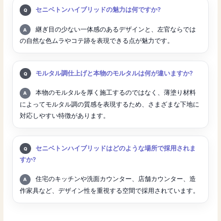
質問:
セニベトンハイブリッドの魅力は何ですか?
回答:
継ぎ目の少ない一体感のあるデザインと、左官ならでは
の自然な色ムラやコテ跡を表現できる点が魅力です。
質問:
モルタル調仕上げと本物のモルタルは何が違いますか?
回答:
本物のモルタルを厚く施工するのではなく、薄塗り材料
によってモルタル調の質感を表現するため、さまざまな下地に
対応しやすい特徴があります。
質問:
セニベトンハイブリッドはどのような場所で採用されま
すか?
回答:
住宅のキッチンや洗面カウンター、店舗カウンター、造
作家具など、デザイン性を重視する空間で採用されています。