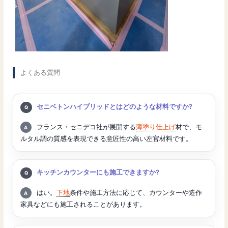
よくある質問
質問:
セニベトンハイブリッドとはどのような材料ですか?
回答:
フランス・セニデコ社が展開する
薄塗り仕上げ
材で、モ
ルタル調の質感を表現できる意匠性の高い左官材料です。
質問:
キッチンカウンターにも施工できますか?
回答:
はい。
下地
条件や施工方法に応じて、カウンターや造作
家具などにも施工されることがあります。