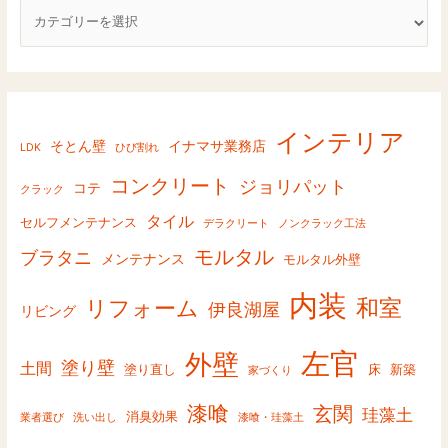
o
r
y
インテリア
そとん壁
イナマサ業務店
LDK
ひび割れ
コンクリート
ジョリパット
コテ
クラック
タイル
セルフメンテナンス
デラクリート
ノンクラック工法
モルタル
ブラタニ
メンテナンス
モルタル外壁
内装
和室
リフォーム
伊良湖屋
リビング
左官
外壁
塗り壁
土間
塗り直し
床
新築
家づくり
漆喰
玄関
珪藻土
消臭効果
業者選び
洗い出し
漆喰・珪藻土