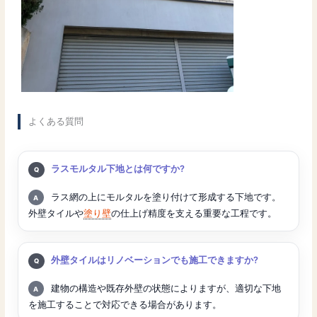
よくある質問
質問:
ラスモルタル下地とは何ですか?
回答:
ラス網の上にモルタルを塗り付けて形成する下地です。
外壁タイルや
塗り壁
の仕上げ精度を支える重要な工程です。
質問:
外壁タイルはリノベーションでも施工できますか?
回答:
建物の構造や既存外壁の状態によりますが、適切な下地
を施工することで対応できる場合があります。