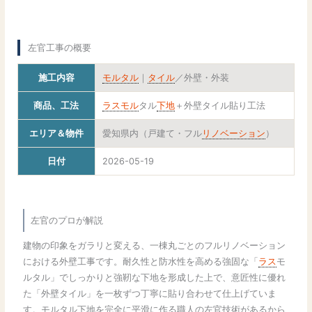
左官工事の概要
施工内容
モルタル
｜
タイル
／外壁・外装
商品、工法
ラスモル
タル
下地
＋外壁タイル貼り工法
エリア＆物件
愛知県内（戸建て・フル
リノベーション
）
日付
2026-05-19
左官のプロが解説
建物の印象をガラリと変える、一棟丸ごとのフルリノベーション
における外壁工事です。耐久性と防水性を高める強固な「
ラス
モ
ルタル」でしっかりと強靭な下地を形成した上で、意匠性に優れ
た「外壁タイル」を一枚ずつ丁寧に貼り合わせて仕上げていま
す。モルタル下地を完全に平滑に作る職人の左官技術があるから