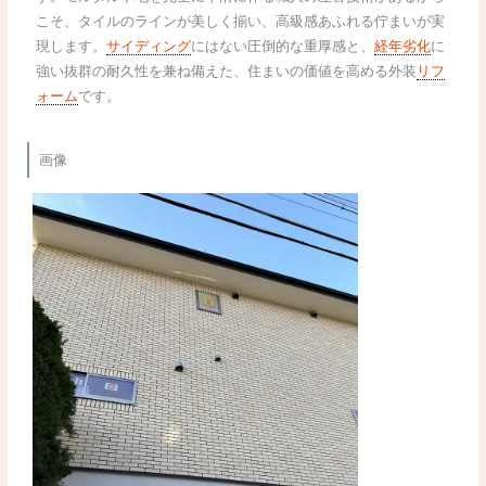
こそ、タイルのラインが美しく揃い、高級感あふれる佇まいが実
現します。
サイディング
にはない圧倒的な重厚感と、
経年劣化
に
強い抜群の耐久性を兼ね備えた、住まいの価値を高める外装
リフ
ォーム
です。
画像