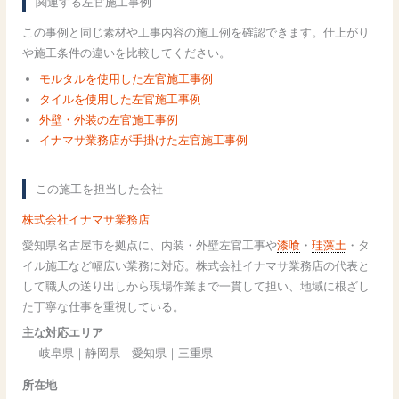
関連する左官施工事例
この事例と同じ素材や工事内容の施工例を確認できます。仕上がり
や施工条件の違いを比較してください。
モルタルを使用した左官施工事例
タイルを使用した左官施工事例
外壁・外装の左官施工事例
イナマサ業務店が手掛けた左官施工事例
この施工を担当した会社
株式会社イナマサ業務店
愛知県名古屋市を拠点に、内装・外壁左官工事や
漆喰
・
珪藻土
・タ
イル施工など幅広い業務に対応。株式会社イナマサ業務店の代表と
して職人の送り出しから現場作業まで一貫して担い、地域に根ざし
た丁寧な仕事を重視している。
主な対応エリア
岐阜県｜静岡県｜愛知県｜三重県
所在地