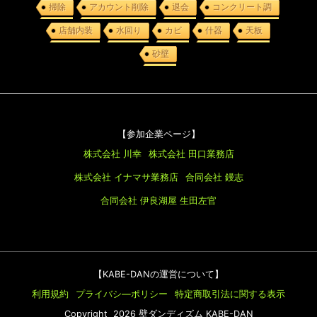
掃除
アカウント削除
退会
コンクリート調
店舗内装
水回り
カビ
什器
天板
砂壁
【参加企業ページ】
株式会社 川幸
株式会社 田口業務店
株式会社 イナマサ業務店
合同会社 鏝志
合同会社 伊良湖屋
生田左官
【KABE-DANの運営について】
利用規約
プライバシ―ポリシー
特定商取引法に関する表示
Copyright 2026 壁ダンディズム KABE-DAN