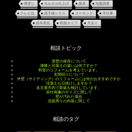
薄塗り
モルタル仕上げ
家具
地盤調査
テレビ台
高千穂シラス
コーキング
手仕事
経年美化
樹脂タイプ
犬走り
相談トピック
塗壁の保存について
漆喰と珪藻土の違いは何ですか？
和室のリフォームを考えています。
玄関回りについて
外壁（サイディング）のリフォームには何がおすすめですか
珪藻土も日焼けしますか？
名古屋市内で新築を検討しています。
添付画像のサイズに関して
壁が汚れた場合
洗面周りの内装に関して
相談のタグ