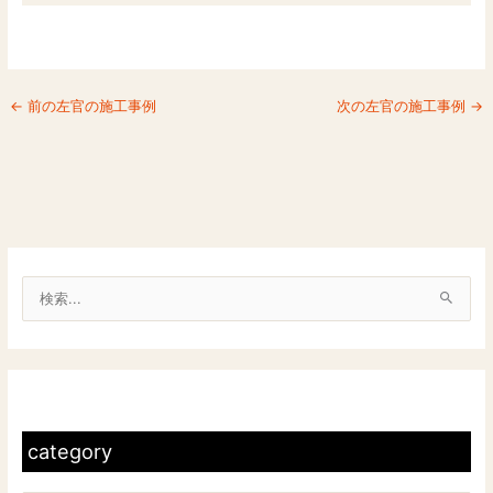
←
前の左官の施工事例
次の左官の施工事例
→
検
索
対
c
象
a
:
t
category
e
g