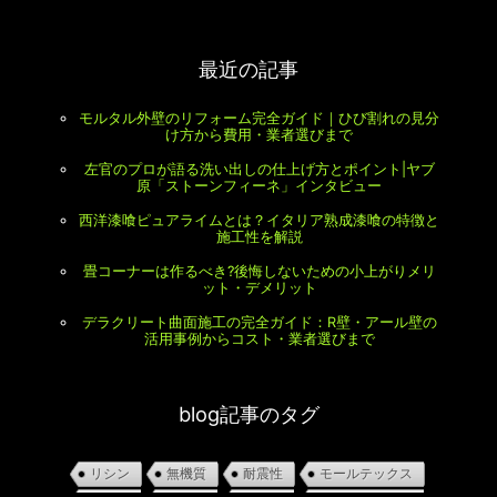
最近の記事
モルタル外壁のリフォーム完全ガイド｜ひび割れの見分
け方から費用・業者選びまで
左官のプロが語る洗い出しの仕上げ方とポイント|ヤブ
原「ストーンフィーネ」インタビュー
西洋漆喰ピュアライムとは？イタリア熟成漆喰の特徴と
施工性を解説
畳コーナーは作るべき?後悔しないための小上がりメリ
ット・デメリット
デラクリート曲面施工の完全ガイド：R壁・アール壁の
活用事例からコスト・業者選びまで
blog記事のタグ
リシン
無機質
耐震性
モールテックス