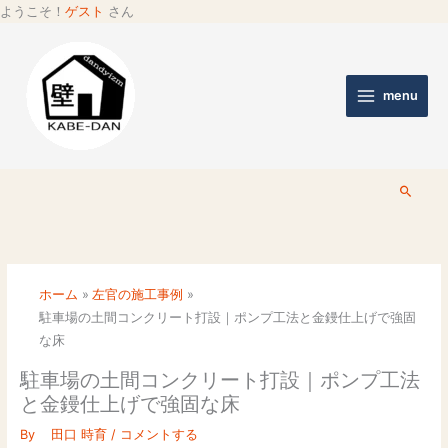
ようこそ！
ゲスト
さん
menu
検
索
ホーム
左官の施工事例
駐車場の土間コンクリート打設｜ポンプ工法と金鏝仕上げで強固
な床
駐車場の土間コンクリート打設｜ポンプ工法
と金鏝仕上げで強固な床
By
田口 時育
/
コメントする