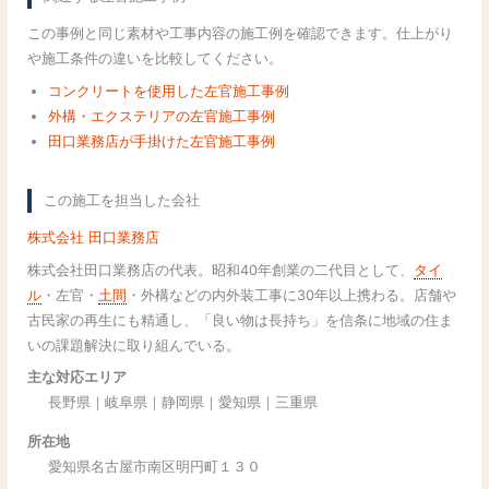
この事例と同じ素材や工事内容の施工例を確認できます。仕上がり
や施工条件の違いを比較してください。
コンクリートを使用した左官施工事例
外構・エクステリアの左官施工事例
田口業務店が手掛けた左官施工事例
この施工を担当した会社
株式会社 田口業務店
株式会社田口業務店の代表。昭和40年創業の二代目として、
タイ
ル
・左官・
土間
・外構などの内外装工事に30年以上携わる。店舗や
古民家の再生にも精通し、「良い物は長持ち」を信条に地域の住ま
いの課題解決に取り組んでいる。
主な対応エリア
長野県｜岐阜県｜静岡県｜愛知県｜三重県
所在地
愛知県名古屋市南区明円町１３０