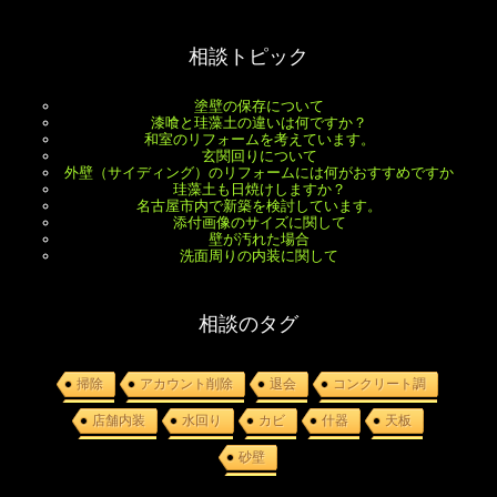
相談トピック
塗壁の保存について
漆喰と珪藻土の違いは何ですか？
和室のリフォームを考えています。
玄関回りについて
外壁（サイディング）のリフォームには何がおすすめですか
珪藻土も日焼けしますか？
名古屋市内で新築を検討しています。
添付画像のサイズに関して
壁が汚れた場合
洗面周りの内装に関して
相談のタグ
掃除
アカウント削除
退会
コンクリート調
店舗内装
水回り
カビ
什器
天板
砂壁