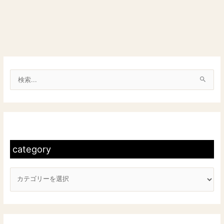
検
索
対
c
象
a
:
t
category
e
g
o
r
y