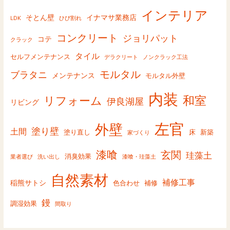
インテリア
そとん壁
イナマサ業務店
LDK
ひび割れ
コンクリート
ジョリパット
コテ
クラック
タイル
セルフメンテナンス
デラクリート
ノンクラック工法
モルタル
ブラタニ
メンテナンス
モルタル外壁
内装
和室
リフォーム
伊良湖屋
リビング
左官
外壁
塗り壁
土間
塗り直し
床
新築
家づくり
漆喰
玄関
珪藻土
消臭効果
業者選び
洗い出し
漆喰・珪藻土
自然素材
補修工事
稲熊サトシ
色合わせ
補修
鏝
調湿効果
間取り