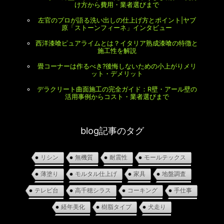
け方から費用・業者選びまで
左官のプロが語る洗い出しの仕上げ方とポイント|ヤブ
原「ストーンフィーネ」インタビュー
西洋漆喰ピュアライムとは？イタリア熟成漆喰の特徴と
施工性を解説
畳コーナーは作るべき?後悔しないための小上がりメリ
ット・デメリット
デラクリート曲面施工の完全ガイド：R壁・アール壁の
活用事例からコスト・業者選びまで
blog記事のタグ
リシン
無機質
耐震性
モールテックス
薄塗り
モルタル仕上げ
家具
地盤調査
テレビ台
高千穂シラス
コーキング
手仕事
経年美化
樹脂タイプ
犬走り