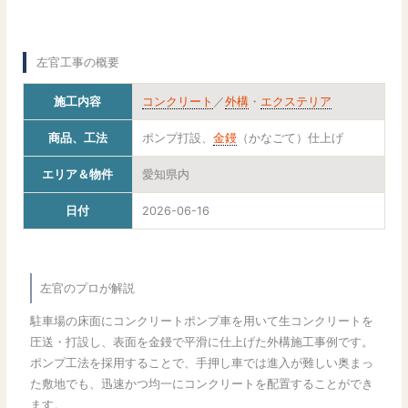
左官工事の概要
施工内容
コンクリート
／
外構
・
エクステリア
商品、工法
ポンプ打設、
金鏝
（かなごて）仕上げ
エリア＆物件
愛知県内
日付
2026-06-16
左官のプロが解説
駐車場の床面にコンクリートポンプ車を用いて生コンクリートを
圧送・打設し、表面を金鏝で平滑に仕上げた外構施工事例です。
ポンプ工法を採用することで、手押し車では進入が難しい奥まっ
た敷地でも、迅速かつ均一にコンクリートを配置することができ
ます。