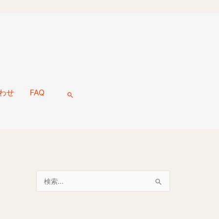
わせ
FAQ
検
索
検
索
対