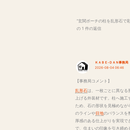
“玄関ポーチの柱を乱形石で
の 1 件の返信
ＫＡＢＥ-ＤＡＮ事務局
2026-08-04 06:46
【事務局コメント】
乱形石
は、一枚ごとに異なる
上げる外装材です。柱へ施工
ため、石の形状を見極めなが
のラインや
目地
のバランスを
厚感のある仕上がりを実現で
で、住まいの印象を引き締め