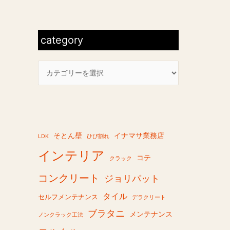
象
c
:
a
t
category
e
g
o
r
y
そとん壁
イナマサ業務店
LDK
ひび割れ
インテリア
コテ
クラック
コンクリート
ジョリパット
タイル
セルフメンテナンス
デラクリート
ブラタニ
メンテナンス
ノンクラック工法