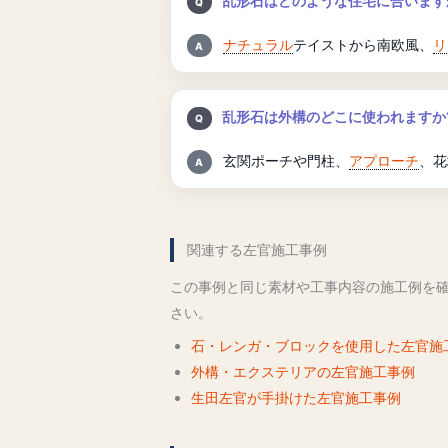
乱形石はどのような住宅に合います
回答:
ナチュラル
テイストから南欧風、
リ
質問:
乱形石は外構のどこに使われますか
回答:
玄関ポーチや門柱、
アプローチ
、花
関連する左官施工事例
この事例と同じ素材や工事内容の施工例を
さい。
石・レンガ・ブロックを使用した左官施
外構・エクステリアの左官施工事例
生田左官が手掛けた左官施工事例