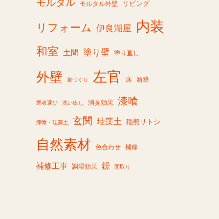
モルタル
リビング
モルタル外壁
内装
リフォーム
伊良湖屋
和室
塗り壁
土間
塗り直し
左官
外壁
床
新築
家づくり
漆喰
消臭効果
業者選び
洗い出し
玄関
珪藻土
稲熊サトシ
漆喰・珪藻土
自然素材
色合わせ
補修
鏝
補修工事
調湿効果
間取り