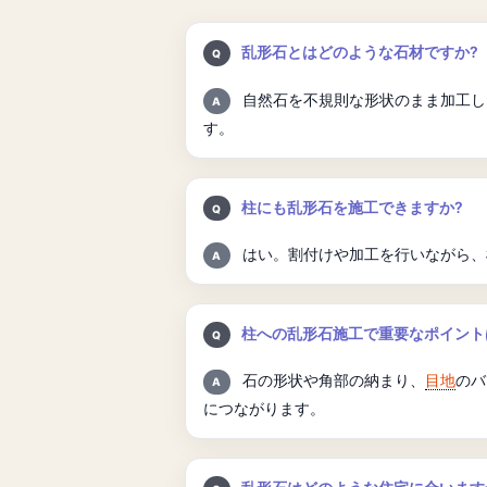
質問:
乱形石とはどのような石材ですか?
回答:
自然石を不規則な形状のまま加工し
す。
質問:
柱にも乱形石を施工できますか?
回答:
はい。割付けや加工を行いながら、
質問:
柱への乱形石施工で重要なポイント
回答:
石の形状や角部の納まり、
目地
のバ
につながります。
質問: