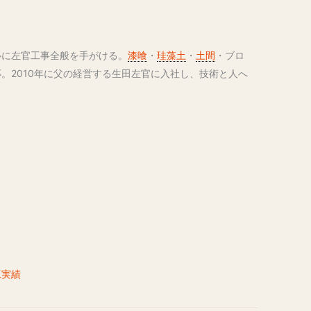
心に左官工事全般を手がける。
漆喰
・
珪藻土
・
土間
・ブロ
。2010年に父の経営する生田左官に入社し、技術と人へ
工実績