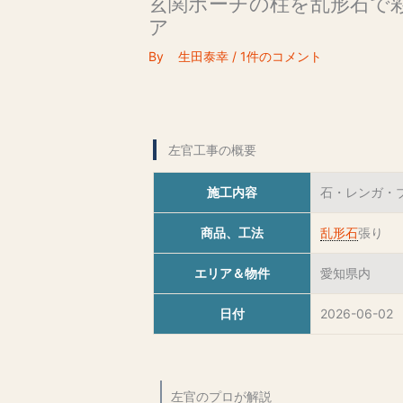
玄関ポーチの柱を乱形石で
ア
By
生田泰幸
/
1件のコメント
左官工事の概要
施工内容
石・レンガ・
商品、工法
乱形石
張り
エリア＆物件
愛知県内
日付
2026-06-02
左官のプロが解説