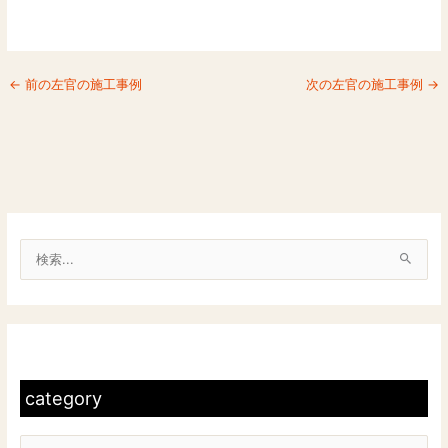
←
前の左官の施工事例
次の左官の施工事例
→
検
索
対
c
象
a
:
t
category
e
g