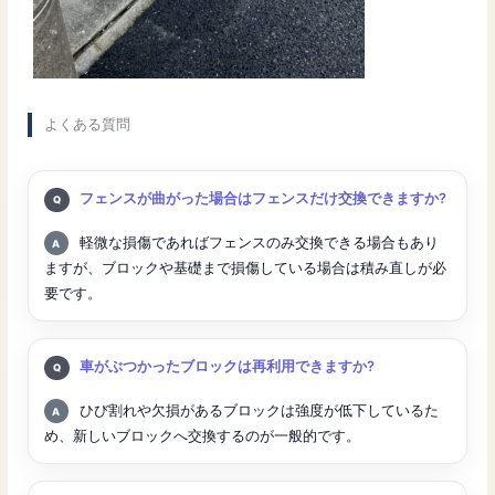
よくある質問
質問:
フェンスが曲がった場合はフェンスだけ交換できますか?
回答:
軽微な損傷であればフェンスのみ交換できる場合もあり
ますが、ブロックや基礎まで損傷している場合は積み直しが必
要です。
質問:
車がぶつかったブロックは再利用できますか?
回答:
ひび割れや欠損があるブロックは強度が低下しているた
め、新しいブロックへ交換するのが一般的です。