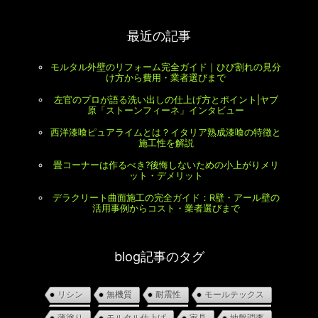
最近の記事
モルタル外壁のリフォーム完全ガイド｜ひび割れの見分
け方から費用・業者選びまで
左官のプロが語る洗い出しの仕上げ方とポイント|ヤブ
原「ストーンフィーネ」インタビュー
西洋漆喰ピュアライムとは？イタリア熟成漆喰の特徴と
施工性を解説
畳コーナーは作るべき?後悔しないための小上がりメリ
ット・デメリット
デラクリート曲面施工の完全ガイド：R壁・アール壁の
活用事例からコスト・業者選びまで
blog記事のタグ
リシン
無機質
耐震性
モールテックス