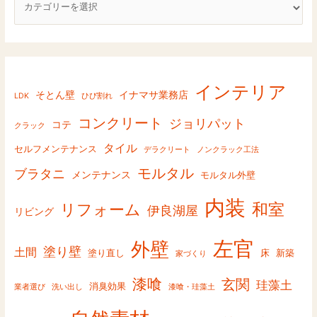
o
r
y
インテリア
そとん壁
イナマサ業務店
LDK
ひび割れ
コンクリート
ジョリパット
コテ
クラック
タイル
セルフメンテナンス
デラクリート
ノンクラック工法
モルタル
ブラタニ
メンテナンス
モルタル外壁
内装
和室
リフォーム
伊良湖屋
リビング
左官
外壁
塗り壁
土間
塗り直し
床
新築
家づくり
漆喰
玄関
珪藻土
消臭効果
業者選び
洗い出し
漆喰・珪藻土