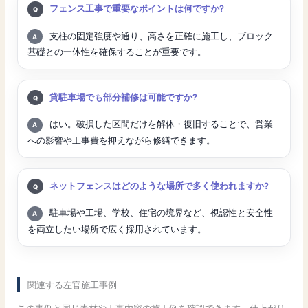
質問:
フェンス工事で重要なポイントは何ですか?
回答:
支柱の固定強度や通り、高さを正確に施工し、ブロック
基礎との一体性を確保することが重要です。
質問:
貸駐車場でも部分補修は可能ですか?
回答:
はい。破損した区間だけを解体・復旧することで、営業
への影響や工事費を抑えながら修繕できます。
質問:
ネットフェンスはどのような場所で多く使われますか?
回答:
駐車場や工場、学校、住宅の境界など、視認性と安全性
を両立したい場所で広く採用されています。
関連する左官施工事例