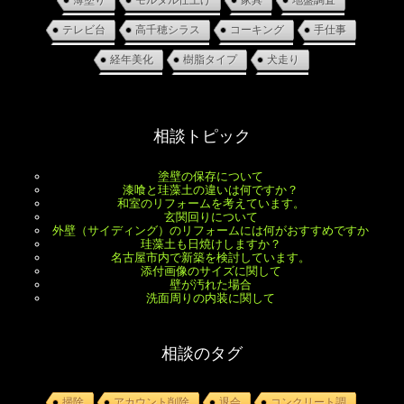
薄塗り
モルタル仕上げ
家具
地盤調査
テレビ台
高千穂シラス
コーキング
手仕事
経年美化
樹脂タイプ
犬走り
相談トピック
塗壁の保存について
漆喰と珪藻土の違いは何ですか？
和室のリフォームを考えています。
玄関回りについて
外壁（サイディング）のリフォームには何がおすすめですか
珪藻土も日焼けしますか？
名古屋市内で新築を検討しています。
添付画像のサイズに関して
壁が汚れた場合
洗面周りの内装に関して
相談のタグ
掃除
アカウント削除
退会
コンクリート調