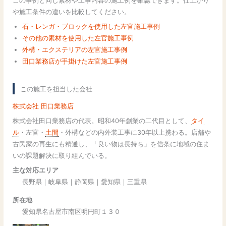
この事例と同じ素材や工事内容の施工例を確認できます。仕上がり
や施工条件の違いを比較してください。
石・レンガ・ブロックを使用した左官施工事例
その他の素材を使用した左官施工事例
外構・エクステリアの左官施工事例
田口業務店が手掛けた左官施工事例
この施工を担当した会社
株式会社 田口業務店
株式会社田口業務店の代表。昭和40年創業の二代目として、
タイ
ル
・左官・
土間
・外構などの内外装工事に30年以上携わる。店舗や
古民家の再生にも精通し、「良い物は長持ち」を信条に地域の住ま
いの課題解決に取り組んでいる。
主な対応エリア
長野県｜岐阜県｜静岡県｜愛知県｜三重県
所在地
愛知県名古屋市南区明円町１３０