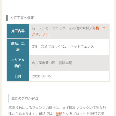
左官工事の概要
石・レンガ・ブロック｜その他の素材／
外構
・
エ
施工内容
クステリア
商品、工
C種 普通ブロック12cm ネットフェンス
法
エリア＆
名古屋市天白区 貸駐車場
物件
日付
2026-04-15
左官のプロが解説
車両接触によるフェンスの破損は、まず既設ブロックの丁寧な解
体から始まります。修繕では、
基礎
となるブロックを1段積み増