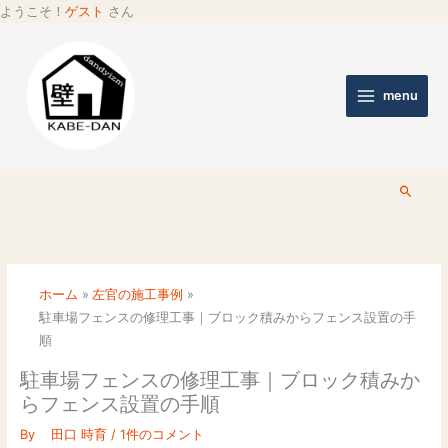
ようこそ！
ゲスト
さん
menu
検
索
ホーム
左官の施工事例
駐車場フェンスの修理工事｜ブロック積みからフェンス設置の手
順
駐車場フェンスの修理工事｜ブロック積みか
らフェンス設置の手順
By
田口 時育
/
1件のコメント