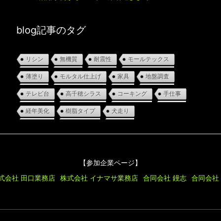
blog記事のタグ
リシン
無機質
耐震性
モールテックス
薄塗り
モルタル仕上げ
家具
地盤調査
テレビ台
高千穂シラス
コーキング
手仕事
経年美化
樹脂タイプ
犬走り
【参加企業ページ】
式会社 田口業務店
株式会社 イナマサ業務店
合同会社 鏝志
合同会社