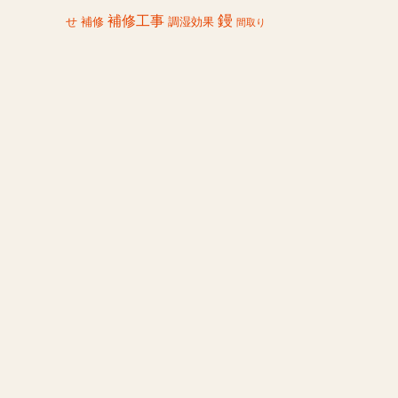
鏝
補修工事
せ
補修
調湿効果
間取り