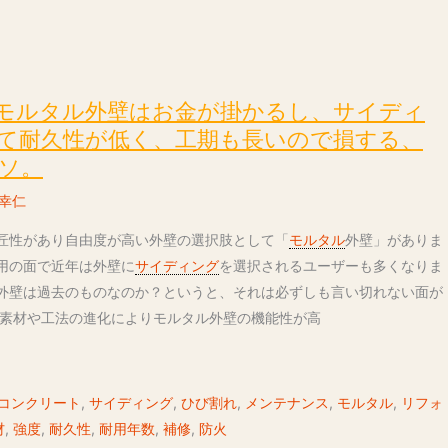
モルタル外壁はお金が掛かるし、サイディ
て耐久性が低く、工期も長いので損する、
ソ。
幸仁
匠性があり自由度が高い外壁の選択肢として「
モルタル
外壁」がありま
用の面で近年は外壁に
サイディング
を選択されるユーザーも多くなりま
外壁は過去のものなのか？というと、それは必ずしも言い切れない面が
、素材や工法の進化によりモルタル外壁の機能性が高
コンクリート
,
サイディング
,
ひび割れ
,
メンテナンス
,
モルタル
,
リフォ
材
,
強度
,
耐久性
,
耐用年数
,
補修
,
防火