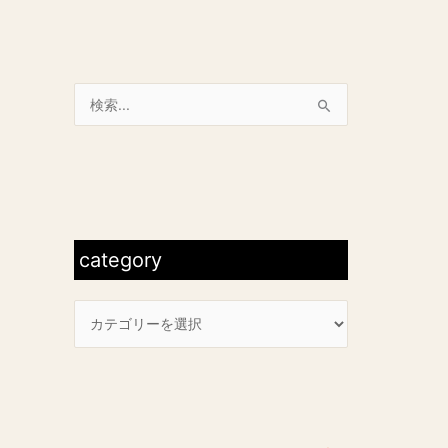
検
索
対
象
c
:
a
t
category
e
g
o
r
y