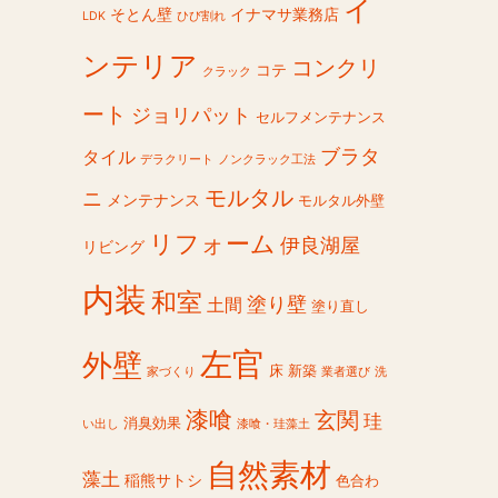
イ
そとん壁
イナマサ業務店
LDK
ひび割れ
ンテリア
コンクリ
コテ
クラック
ート
ジョリパット
セルフメンテナンス
ブラタ
タイル
デラクリート
ノンクラック工法
モルタル
ニ
メンテナンス
モルタル外壁
リフォーム
伊良湖屋
リビング
内装
和室
塗り壁
土間
塗り直し
左官
外壁
床
新築
家づくり
業者選び
洗
漆喰
玄関
珪
消臭効果
い出し
漆喰・珪藻土
自然素材
藻土
稲熊サトシ
色合わ