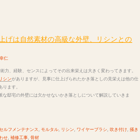
上げは自然素材の高級な外壁、リシンとの
幸仁
技術力、経験、センスによってその出来栄えは大きく変わってきます。
リシン
がありますが、見事に仕上げられたかき落としの見栄えは他の仕
あります。
派な邸宅の外壁には欠かせないかき落としについて解説していきま
セルフメンテナンス
,
モルタル
,
リシン
,
ワイヤーブラシ
,
吹き付け
,
掻き
わせ
,
補修工事
,
骨材