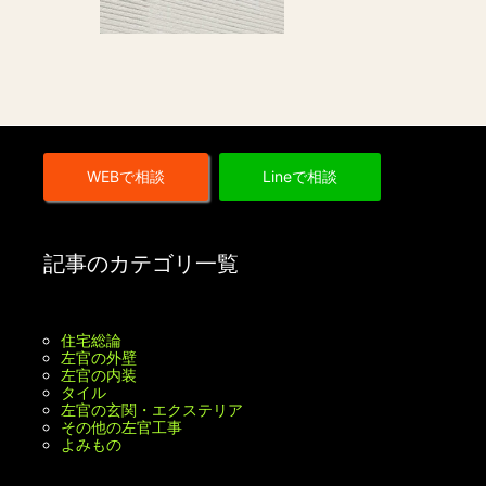
に
か
よ
る
る
し、
漆
サ
喰
イ
塗
デ
WEBで相談
Lineで相談
り
ィ
で
ン
す。
グ
記事のカテゴリ一覧
と
比
較
住宅総論
左官の外壁
し
左官の内装
て
タイル
左官の玄関・エクステリア
耐
その他の左官工事
よみもの
久
性