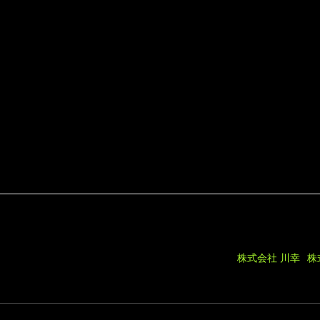
が
低
く、
工
期
も
長
い
の
で
損
す
る、
と
株式会社 川幸
株
い
う
の