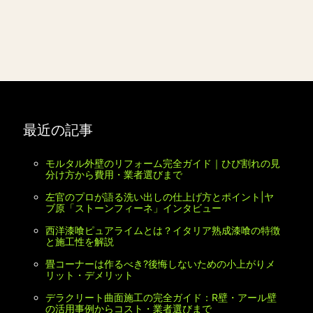
最近の記事
モルタル外壁のリフォーム完全ガイド｜ひび割れの見
分け方から費用・業者選びまで
左官のプロが語る洗い出しの仕上げ方とポイント|ヤ
ブ原「ストーンフィーネ」インタビュー
西洋漆喰ピュアライムとは？イタリア熟成漆喰の特徴
と施工性を解説
畳コーナーは作るべき?後悔しないための小上がりメ
リット・デメリット
デラクリート曲面施工の完全ガイド：R壁・アール壁
の活用事例からコスト・業者選びまで