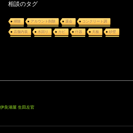
相談のタグ
掃除
アカウント削除
退会
コンクリート調
店舗内装
水回り
カビ
什器
天板
砂壁
 伊良湖屋
生田左官