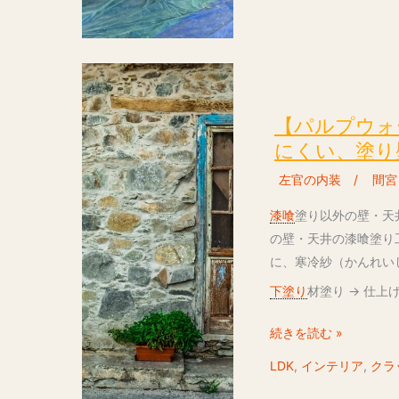
級
な
外
【パ
壁、
ル
リ
プ
【パルプウォ
シ
ウ
にくい、塗り
ン
ォ
と
左官の内装
/
間宮
ー
の
ル
漆喰
塗り以外の壁・天
違
工
の壁・天井の漆喰塗り
い
法】
に、寒冷紗（かんれい
も
ひ
解
下塗り
材塗り → 仕
び
説。
割
続きを読む »
れ
LDK
,
インテリア
,
クラ
（ク
ラ