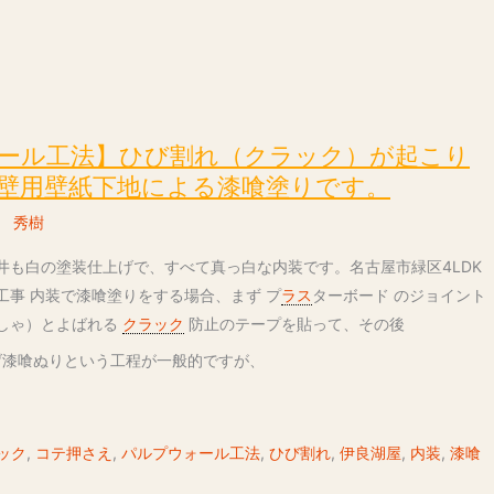
ール工法】ひび割れ（クラック）が起こり
壁用壁紙下地による漆喰塗りです。
 秀樹
井も白の塗装仕上げで、すべて真っ白な内装です。名古屋市緑区4LDK
工事 内装で漆喰塗りをする場合、まず プ
ラス
ターボード のジョイント
しゃ）とよばれる
クラック
防止のテープを貼って、その後
上げ漆喰ぬりという工程が一般的ですが、
ック
,
コテ押さえ
,
パルプウォール工法
,
ひび割れ
,
伊良湖屋
,
内装
,
漆喰