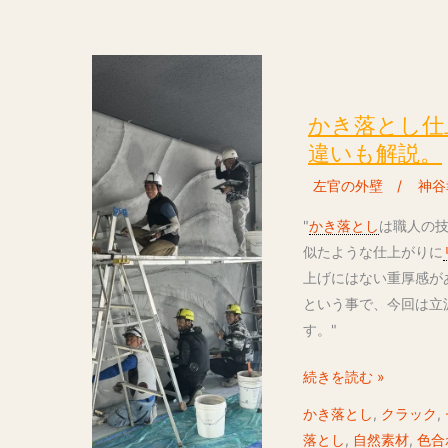
か
き
落
かき落とし仕
と
違いも解説。
し
左官の外壁
/
神谷
仕
上
"
かき落とし
は職人の
げ
似たような仕上がりに
は
上げにはない重厚感が
自
という事で、今回は立
然
す。"
素
続きを読む »
材
の
かき落とし
,
クラック
,
高
落とし
,
自然素材
,
色合