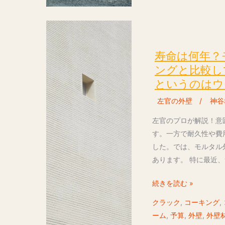
ッ
ク）
寿
が
命
起
は
寿命は何年？
こ
何
ングと比較し
り
年？
というのはウ
に
モ
左官の外壁
/
神谷
く
ル
い、
タ
左官のプロが解説！意
塗
ル
す。一方で耐久性や費
り
外
した。では、モルタル
壁
壁
あります。 特に最近
用
は
壁
お
続きを読む »
紙
金
クラック
,
コーキング
,
下
が
ーム
,
予算
,
外壁
,
外壁
地
掛