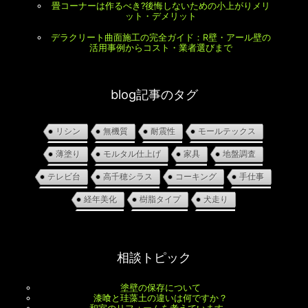
畳コーナーは作るべき?後悔しないための小上がりメリ
ット・デメリット
デラクリート曲面施工の完全ガイド：R壁・アール壁の
活用事例からコスト・業者選びまで
blog記事のタグ
リシン
無機質
耐震性
モールテックス
薄塗り
モルタル仕上げ
家具
地盤調査
テレビ台
高千穂シラス
コーキング
手仕事
経年美化
樹脂タイプ
犬走り
相談トピック
塗壁の保存について
漆喰と珪藻土の違いは何ですか？