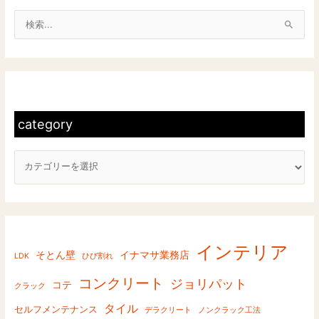
検
索
対
c
象
a
:
t
category
e
g
o
r
y
インテリア
そとん壁
イナマサ業務店
LDK
ひび割れ
コンクリート
ジョリパット
コテ
クラック
タイル
セルフメンテナンス
デラクリート
ノンクラック工法