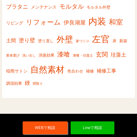
モルタル
ブラタニ
メンテナンス
モルタル外壁
内装
和室
リフォーム
伊良湖屋
リビング
左官
外壁
塗り壁
土間
塗り直し
床
新築
家づくり
漆喰
玄関
珪藻土
消臭効果
業者選び
洗い出し
漆喰・珪藻土
自然素材
補修工事
稲熊サトシ
色合わせ
補修
鏝
調湿効果
間取り
WEBで相談
Lineで相談