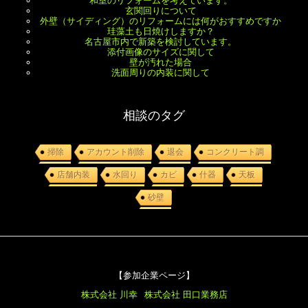
和室のリフォームを考えています。
玄関回りについて
外壁（サイディング）のリフォームには何がおすすめですか
珪藻土も日焼けしますか？
名古屋市内で新築を検討しています。
添付画像のサイズに関して
壁が汚れた場合
洗面周りの内装に関して
相談のタグ
掃除
アカウント削除
退会
コンクリート調
店舗内装
水回り
カビ
什器
天板
砂壁
【参加企業ページ】
株式会社 川幸
株式会社 田口業務店