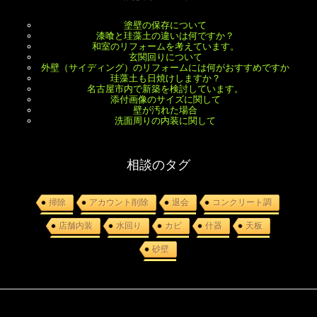
塗壁の保存について
漆喰と珪藻土の違いは何ですか？
和室のリフォームを考えています。
玄関回りについて
外壁（サイディング）のリフォームには何がおすすめですか
珪藻土も日焼けしますか？
名古屋市内で新築を検討しています。
添付画像のサイズに関して
壁が汚れた場合
洗面周りの内装に関して
相談のタグ
掃除
アカウント削除
退会
コンクリート調
店舗内装
水回り
カビ
什器
天板
砂壁