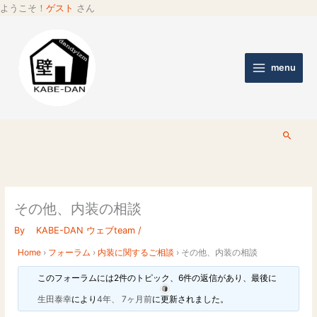
ようこそ！
ゲスト
さん
menu
検
索
その他、内装の相談
By
KABE-DAN ウェブteam
/
Home
›
フォーラム
›
内装に関するご相談
›
その他、内装の相談
このフォーラムには2件のトピック、6件の返信があり、最後に
生田泰幸
により
4年、 7ヶ月前
に更新されました。