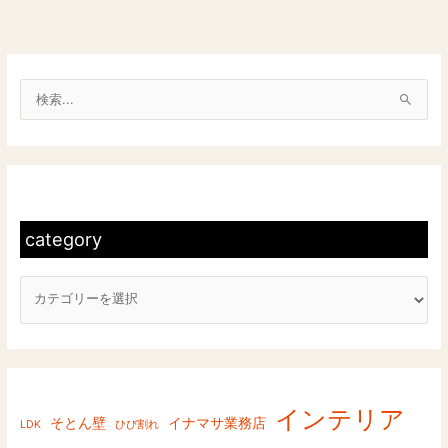
検
索
対
c
象
a
:
t
category
e
g
o
r
y
インテリア
そとん壁
イナマサ業務店
LDK
ひび割れ