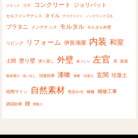
コンクリート
ジョリパット
コテ
クラック
タイル
セルフメンテナンス
デラクリート
ノンクラック工法
モルタル
ブラタニ
メンテナンス
モルタル外壁
内装
和室
リフォーム
伊良湖屋
リビング
左官
外壁
塗り壁
土間
塗り直し
床
新築
家づくり
漆喰
玄関
珪藻土
消臭効果
業者選び
洗い出し
漆喰・珪藻土
自然素材
補修工事
稲熊サトシ
色合わせ
補修
鏝
調湿効果
間取り