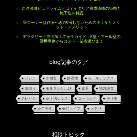
西洋漆喰ピュアライムとは？イタリア熟成漆喰の特徴と
施工性を解説
畳コーナーは作るべき?後悔しないための小上がりメリ
ット・デメリット
デラクリート曲面施工の完全ガイド：R壁・アール壁の
活用事例からコスト・業者選びまで
blog記事のタグ
リシン
無機質
耐震性
モールテックス
薄塗り
モルタル仕上げ
家具
地盤調査
テレビ台
高千穂シラス
コーキング
手仕事
経年美化
樹脂タイプ
犬走り
相談トピック