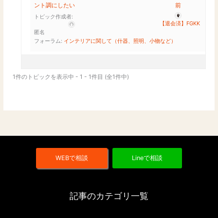
ント調にしたい
前
トピック作成者:
【退会済】FGKK
匿名
フォーラム:
インテリアに関して（什器、照明、小物など）
1件のトピックを表示中 - 1 - 1件目 (全1件中)
WEBで相談
Lineで相談
記事のカテゴリ一覧