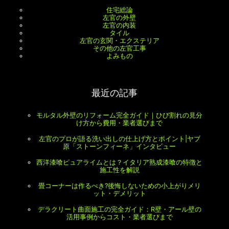
住宅総論
左官の外壁
左官の内装
タイル
左官の玄関・エクステリア
その他の左官工事
よみもの
最近の記事
モルタル外壁のリフォーム完全ガイド｜ひび割れの見分
け方から費用・業者選びまで
左官のプロが語る洗い出しの仕上げ方とポイント|ヤブ
原「ストーンフィーネ」インタビュー
西洋漆喰ピュアライムとは？イタリア熟成漆喰の特徴と
施工性を解説
畳コーナーは作るべき?後悔しないための小上がりメリ
ット・デメリット
デラクリート曲面施工の完全ガイド：R壁・アール壁の
活用事例からコスト・業者選びまで