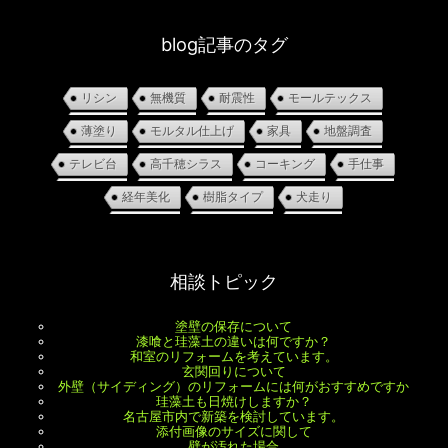
blog記事のタグ
リシン
無機質
耐震性
モールテックス
薄塗り
モルタル仕上げ
家具
地盤調査
テレビ台
高千穂シラス
コーキング
手仕事
経年美化
樹脂タイプ
犬走り
相談トピック
塗壁の保存について
漆喰と珪藻土の違いは何ですか？
和室のリフォームを考えています。
玄関回りについて
外壁（サイディング）のリフォームには何がおすすめですか
珪藻土も日焼けしますか？
名古屋市内で新築を検討しています。
添付画像のサイズに関して
壁が汚れた場合