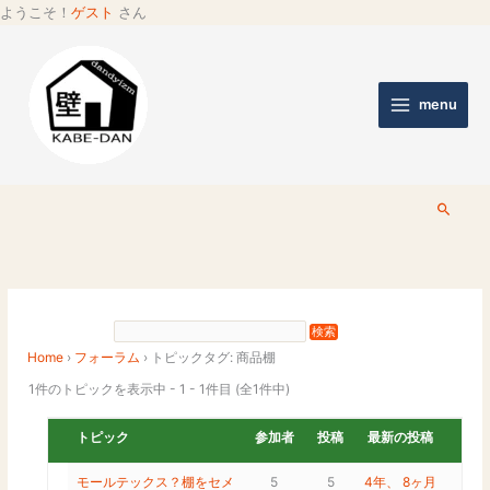
ようこそ！
ゲスト
さん
menu
検
索
Home
›
フォーラム
›
トピックタグ: 商品棚
1件のトピックを表示中 - 1 - 1件目 (全1件中)
トピック
参加者
投稿
最新の投稿
モールテックス？棚をセメ
5
5
4年、 8ヶ月