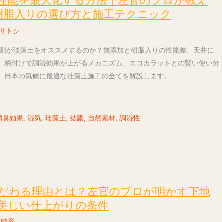
性能を最大化する方法｜左官のプロが教え
s 樹脂入りの選び方と施工テクニック
サトシ
7割が珪藻土をオススメするのか？無添加と樹脂入りの性能差、天井に
、柄付けで調湿効果が上がるメカニズム、エコカラットとの賢い使い分
、日本の気候に最適な珪藻土施工の全てを解説します。
消臭効果
,
湿気
,
珪藻土
,
結露
,
自然素材
,
調湿性
だわる理由とは？左官のプロが明かす下地
美しい仕上がりの条件
 時育