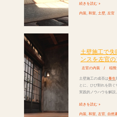
続きを読む »
業
底
者
比
内装
,
和室
,
土壁
,
左官
選
較！
び
プ
｜
ロ
土
実
が
壁
績
教
施
土壁施工で失
と
え
工
ンスを左官の
ノ
る
で
ウ
失
左官の内装
/
稲熊
失
ハ
敗
敗
土壁施工の成否は
養生
ウ
し
し
とに、ひび割れを防ぐ
を
な
な
実践的ノウハウを解説
持
い
い
つ
選
続きを読む »
秘
工
び
訣
務
方
内装
,
和室
,
左官
,
自然