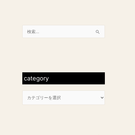
検
索
対
象
c
:
a
t
category
e
g
o
r
y