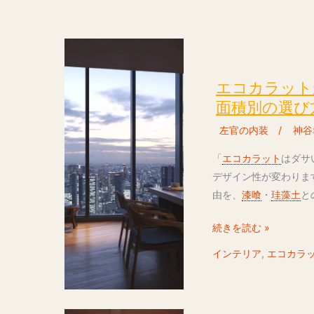
エ
コ
カ
エコカラット
ラ
面積別の選び
ッ
左官の内装
/
神谷
ト
が
「
エコカラット
はダサ
ダ
デザイン性が変わりま
サ
由を、
漆喰
・
珪藻土
と
い？
続きを読む »
漆
喰・
インテリア
,
エコカラ
珪
藻
土