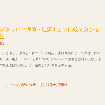
がダサい？漆喰・珪藻土との比較で分かる
方
幸仁
い」と感じる理由を左官のプロが解説。実は面積によって性能・価格・
す。狭い場所（~5㎡）と広い場所（15㎡~）で最適な壁材が異なる理
の徹底比較で明らかに。後悔しない判断基準も紹介。
ット
,
リビング
,
内装
,
漆喰
,
玄関
,
珪藻土
,
調湿性