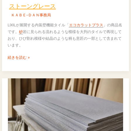
ー
ストーングレース
ン
ＫＡＢＥ-ＤＡＮ事務局
グ
レ
LIXILが展開する内装壁機能タイル「
エコカラットプラス
」の商品名
ー
です。
砂
岩に見られる流れるような模様を大判のタイルで再現して
ス
おり、ひび割れ模様や結晶のような柄も意匠の一部として含まれて
います。
続きを読む »