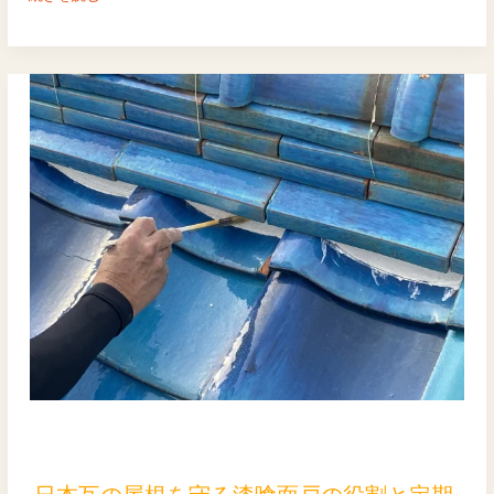
ト
ラ
ブ
ル
を
防
ぐ
た
め
の
地
元
の
左
官
店
選
日
び
本
瓦