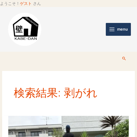
ようこそ！
ゲスト
さん
menu
検
索
検索結果:
剥がれ