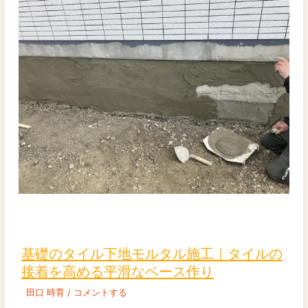
基
礎
の
基礎のタイル下地モルタル施工｜タイルの
タ
接着を高める平滑なベース作り
イ
田口 時育
/
コメントする
ル