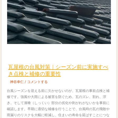
ナ
ン
ス
の
重
要
性
瓦
屋
根
瓦屋根の台風対策｜シーズン前に実施すべ
の
き点検と補修の重要性
台
神谷幸仁
/
コメントする
風
対
台風シーズンを迎える前に欠かせないのが、瓦屋根の事前点検と補
策
修です。強風や大雨による被害を防ぐため、瓦のズレ、割れ、浮
｜
き、そして漆喰（しっくい）部分の劣化や剥がれがないかを事前に
シ
確認します。早期に適切な補修を行うことで、台風時の瓦の飛散や
ー
雨漏りのリスクを大幅に軽減し、住まいの寿命を延ばすことにつな