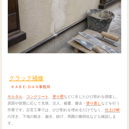
ク
ラ
ッ
クラック補修
ク
ＫＡＢＥ-ＤＡＮ事務局
補
修
モルタル
、
コンクリート
、
塗り壁
などに生じたひび割れを調査し、
原因や状態に応じて充填、注入、被覆、撤去・
塗り直し
などを行う
作業です。左官工事では、ひび割れを埋めるだけでなく、
仕上げ材
の浮き、下地の動き、漏水、錆汁、周囲の脆弱化なども確認しま
す。