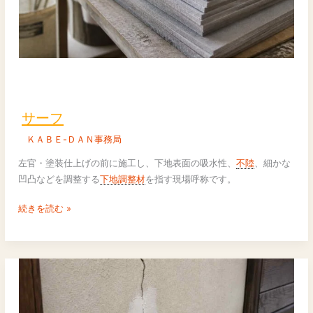
サ
ー
フ
サーフ
ＫＡＢＥ-ＤＡＮ事務局
左官・塗装仕上げの前に施工し、下地表面の吸水性、
不陸
、細かな
凹凸などを調整する
下地調整材
を指す現場呼称です。
続きを読む »