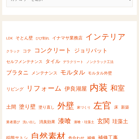
o
r
y
インテリア
そとん壁
イナマサ業務店
LDK
ひび割れ
コンクリート
ジョリパット
コテ
クラック
タイル
セルフメンテナンス
デラクリート
ノンクラック工法
モルタル
ブラタニ
メンテナンス
モルタル外壁
内装
和室
リフォーム
伊良湖屋
リビング
左官
外壁
塗り壁
土間
塗り直し
床
新築
家づくり
漆喰
玄関
珪藻土
消臭効果
業者選び
洗い出し
漆喰・珪藻土
自然素材
補修工事
稲熊サトシ
色合わせ
補修