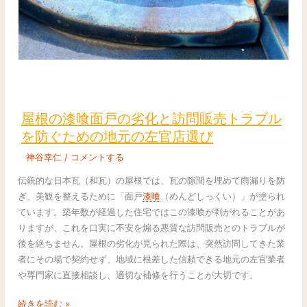
滑
な
ベ
ー
ス
屋
作
根
り
の
屋根の漆喰面戸の劣化と訪問販売トラブル
漆
を防ぐための地元の左官店選び
喰
神谷幸仁
/
コメントする
面
戸
伝統的な日本瓦（和瓦）の屋根では、瓦の隙間を埋めて雨漏りを防
の
ぎ、美観を整えるために「面戸
漆喰
（めんどしっくい）」が塗られ
劣
ています。築年数が経過した住宅ではこの漆喰が剥がれることがあ
化
りますが、これを口実に不安を煽る悪質な訪問販売とのトラブルが
と
後を絶ちません。屋根の劣化が見られた際は、突然訪問してきた業
訪
者にその場で契約せず、地域に根差した信頼できる地元の左官業者
問
や専門家に直接相談し、適切な補修を行うことが大切です。
販
売
続きを読む »