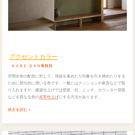
ア
ク
セ
アクセントカラー
ン
ＫＡＢＥ-ＤＡＮ事務局
ト
カ
空間全体の配色に対して、視線を集めたり印象を引き締めたりする
ラ
ために部分的に用いる色です。一般にはクッションや家具などで取
ー
り入れますが、建築仕上げでは壁面、柱、ニッチ、カウンター背面
などを異なる色の
左官仕上げ
にする方法があります。
続きを読む »