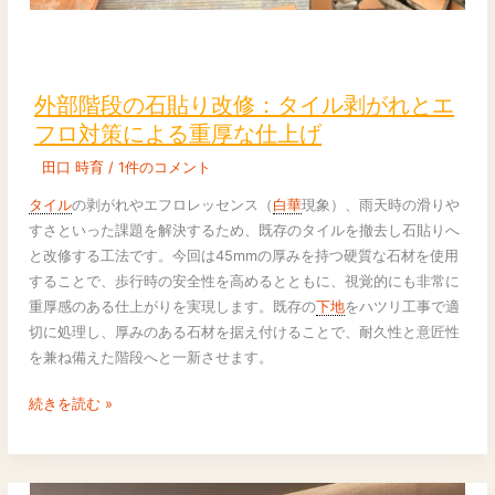
外
部
階
外部階段の石貼り改修：タイル剥がれとエ
段
フロ対策による重厚な仕上げ
の
田口 時育
/
1件のコメント
石
貼
タイル
の剥がれやエフロレッセンス（
白華
現象）、雨天時の滑りや
り
すさといった課題を解決するため、既存のタイルを撤去し石貼りへ
改
と改修する工法です。今回は45mmの厚みを持つ硬質な石材を使用
修：
することで、歩行時の安全性を高めるとともに、視覚的にも非常に
タ
重厚感のある仕上がりを実現します。既存の
下地
をハツリ工事で適
イ
切に処理し、厚みのある石材を据え付けることで、耐久性と意匠性
ル
を兼ね備えた階段へと一新させます。
剥
が
続きを読む »
れ
と
エ