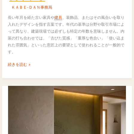
ィ
ＫＡＢＥ-ＤＡＮ事務局
ー
ク
長い年月を経た古い家具や
建具
、装飾品、またはその風合いを取り
入れたデザインを指す言葉です。年代の基準は分野や取引市場によ
って異なり、建築現場では必ずしも特定の年数を意味しません。内
装の打ち合わせでは、「古びた質感」「重厚な色合い」「使い込ま
れた雰囲気」といった意匠上の要望として使われることが一般的で
す。
続きを読む »