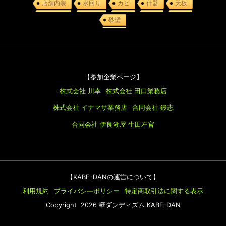
店舗内装
水回り
カビ
什器
天板
砂壁
【参加企業ページ】
株式会社 川幸
株式会社 田口業務店
株式会社 イナマサ業務店
合同会社 鏝志
合同会社 伊良湖屋
生田左官
【KABE-DANの運営について】
利用規約
プライバシ―ポリシー
特定商取引法に関する表示
Copyright 2026 壁ダンディズム KABE-DAN