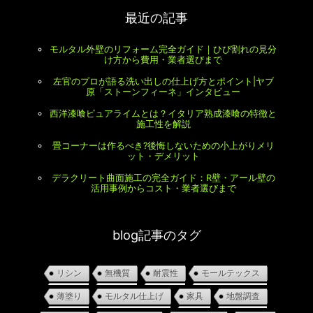
最近の記事
モルタル外壁のリフォーム完全ガイド｜ひび割れの見分
け方から費用・業者選びまで
左官のプロが語る洗い出しの仕上げ方とポイント|ヤブ
原「ストーンフィーネ」インタビュー
西洋漆喰ピュアライムとは？イタリア熟成漆喰の特徴と
施工性を解説
畳コーナーは作るべき?後悔しないための小上がりメリ
ット・デメリット
デラクリート曲面施工の完全ガイド：R壁・アール壁の
活用事例からコスト・業者選びまで
blog記事のタグ
リシン
無機質
耐震性
モールテックス
薄塗り
モルタル仕上げ
家具
地盤調査