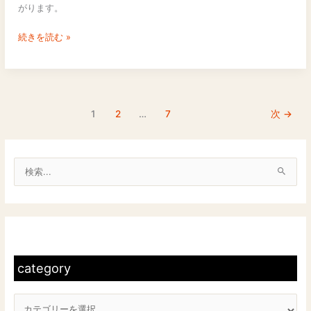
ズ
がります。
ン
前
続きを読む »
に
実
施
す
べ
1
2
…
7
次
→
き
点
検
検
と
索
補
対
修
c
の
象
重
a
:
要
t
category
性
e
g