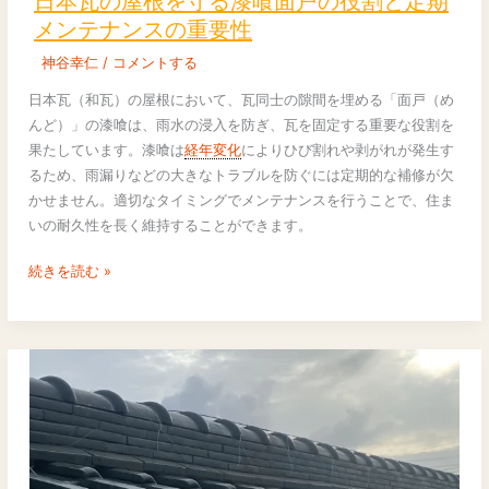
日本瓦の屋根を守る漆喰面戸の役割と定期
の
メンテナンスの重要性
屋
神谷幸仁
/
コメントする
根
を
日本瓦（和瓦）の屋根において、瓦同士の隙間を埋める「面戸（め
守
んど）」の漆喰は、雨水の浸入を防ぎ、瓦を固定する重要な役割を
る
果たしています。漆喰は
経年変化
によりひび割れや剥がれが発生す
漆
るため、雨漏りなどの大きなトラブルを防ぐには定期的な補修が欠
喰
かせません。適切なタイミングでメンテナンスを行うことで、住ま
面
いの耐久性を長く維持することができます。
戸
の
続きを読む »
役
割
と
定
期
メ
ン
テ