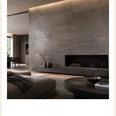
フ
ロ
対
策
に
よ
る
重
厚
な
仕
上
げ
ス
ト