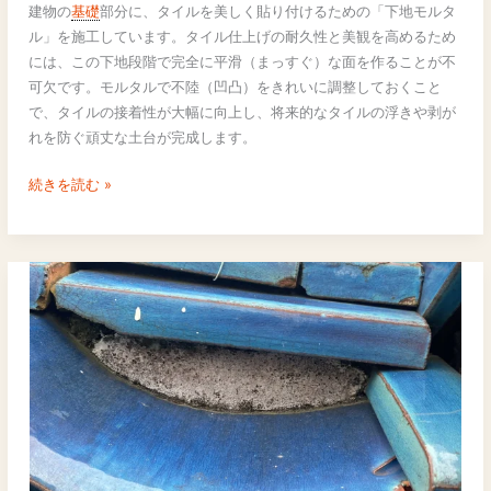
下
建物の
基礎
部分に、タイルを美しく貼り付けるための「下地モルタ
地
ル」を施工しています。タイル仕上げの耐久性と美観を高めるため
モ
には、この下地段階で完全に平滑（まっすぐ）な面を作ることが不
ル
可欠です。モルタルで不陸（凹凸）をきれいに調整しておくこと
タ
で、タイルの接着性が大幅に向上し、将来的なタイルの浮きや剥が
ル
れを防ぐ頑丈な土台が完成します。
施
工
続きを読む »
｜
タ
イ
ル
の
接
着
を
高
め
る
平