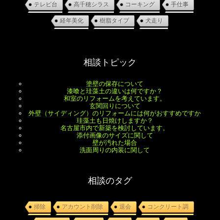
テレビ台
高千穂シラス
コーキング
手仕事
経年美化
樹脂タイプ
犬走り
相談トピック
塗壁の保存について
漆喰と珪藻土の違いは何ですか？
和室のリフォームを考えています。
玄関回りについて
外壁（サイディング）のリフォームには何がおすすめですか
珪藻土も日焼けしますか？
名古屋市内で新築を検討しています。
添付画像のサイズに関して
壁が汚れた場合
洗面周りの内装に関して
相談のタグ
掃除
アカウント削除
退会
コンクリート調