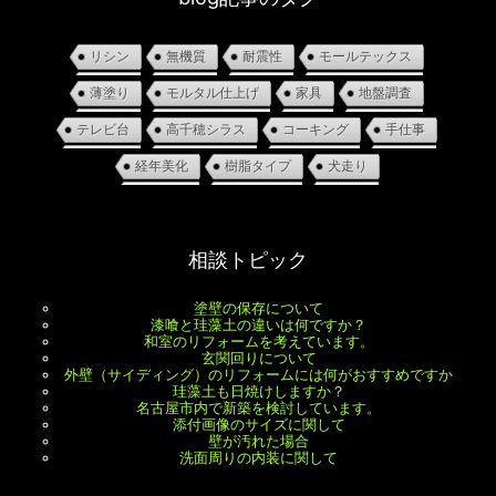
リシン
無機質
耐震性
モールテックス
薄塗り
モルタル仕上げ
家具
地盤調査
テレビ台
高千穂シラス
コーキング
手仕事
経年美化
樹脂タイプ
犬走り
相談トピック
塗壁の保存について
漆喰と珪藻土の違いは何ですか？
和室のリフォームを考えています。
玄関回りについて
外壁（サイディング）のリフォームには何がおすすめですか
珪藻土も日焼けしますか？
名古屋市内で新築を検討しています。
添付画像のサイズに関して
壁が汚れた場合
洗面周りの内装に関して