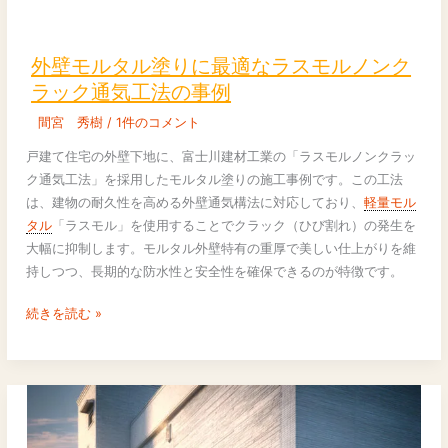
ル
外
ノ
壁
ン
モ
外壁モルタル塗りに最適なラスモルノンク
ク
ル
ラック通気工法の事例
ラ
タ
ッ
間宮 秀樹
/
1件のコメント
ル
ク
塗
戸建て住宅の外壁下地に、富士川建材工業の「ラスモルノンクラッ
工
り
ク通気工法」を採用したモルタル塗りの施工事例です。この工法
法
に
は、建物の耐久性を高める外壁通気構法に対応しており、
軽量モル
の
最
タル
「ラスモル」を使用することでクラック（ひび割れ）の発生を
耐
適
大幅に抑制します。モルタル外壁特有の重厚で美しい仕上がりを維
震
な
持しつつ、長期的な防水性と安全性を確保できるのが特徴です。
安
ラ
全
ス
続きを読む »
性
モ
ル
ノ
ン
ク
ラ