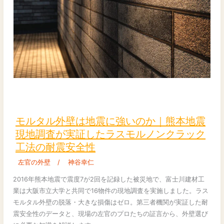
割
れ
対
策
モ
ル
タ
モルタル外壁は地震に強いのか｜熊本地震
ル
現地調査が実証したラスモルノンクラック
外
工法の耐震安全性
壁
は
左官の外壁
/
神谷幸仁
地
2016年熊本地震で震度7が2回を記録した被災地で、富士川建材工
震
業は大阪市立大学と共同で16物件の現地調査を実施しました。ラス
に
モルタル外壁の脱落・大きな損傷はゼロ。第三者機関が実証した耐
強
震安全性のデータと、現場の左官のプロたちの証言から、外壁選び
い