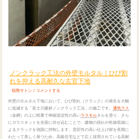
例
で
解
説
ノ
ン
ク
ノンクラック工法の外壁モルタル｜ひび割
ラ
れを抑える高耐久な左官下地
ッ
稲熊サトシ
/
コメントする
ク
工
外壁のモルタル下地において、ひび割れ（クラック）の発生を大幅
法
に低減する「富士川建材ノンクラック工法」の施工です。
通気
ラス
の
（金網）の上に軽量で伸縮追従性の高い
ラスモル
タルを塗り、さら
外
にガラスネットを全面に伏せ込むことで、建物の揺れや乾燥収縮に
壁
よるクラックを強固に抑制します。意匠性の高い仕上げ材を長期に
モ
わたって美しく保つため、高級住宅などで広く採用されている高耐