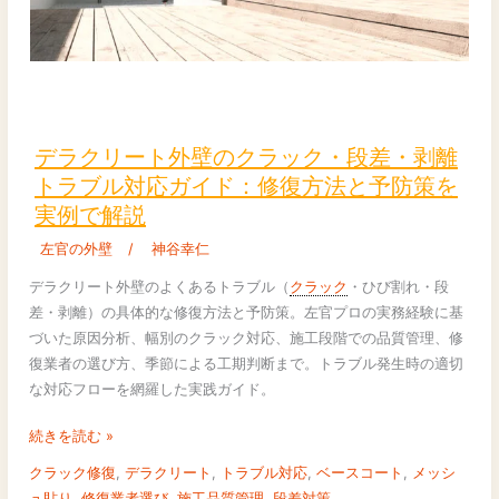
デ
ラ
ク
デラクリート外壁のクラック・段差・剥離
リ
トラブル対応ガイド：修復方法と予防策を
ー
実例で解説
ト
外
左官の外壁
/
神谷幸仁
壁
デラクリート外壁のよくあるトラブル（
クラック
・ひび割れ・段
の
差・剥離）の具体的な修復方法と予防策。左官プロの実務経験に基
ク
づいた原因分析、幅別のクラック対応、施工段階での品質管理、修
ラ
復業者の選び方、季節による工期判断まで。トラブル発生時の適切
ッ
な対応フローを網羅した実践ガイド。
ク・
段
続きを読む »
差・
クラック修復
,
デラクリート
,
トラブル対応
,
ベースコート
,
メッシ
剥
ュ貼り
,
修復業者選び
,
施工品質管理
,
段差対策