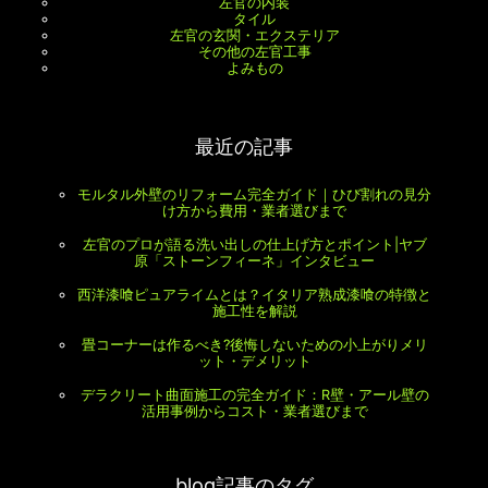
左官の内装
タイル
左官の玄関・エクステリア
その他の左官工事
よみもの
最近の記事
モルタル外壁のリフォーム完全ガイド｜ひび割れの見分
け方から費用・業者選びまで
左官のプロが語る洗い出しの仕上げ方とポイント|ヤブ
原「ストーンフィーネ」インタビュー
西洋漆喰ピュアライムとは？イタリア熟成漆喰の特徴と
施工性を解説
畳コーナーは作るべき?後悔しないための小上がりメリ
ット・デメリット
デラクリート曲面施工の完全ガイド：R壁・アール壁の
活用事例からコスト・業者選びまで
blog記事のタグ