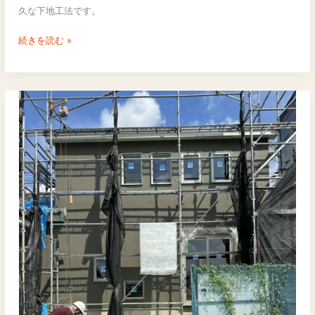
ル
久な下地工法です。
タ
ル
続きを読む »
｜
ひ
び
割
れ
を
抑
え
る
高
耐
久
な
左
官
下
地