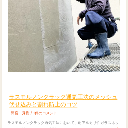
生
時
の
原
因
特
定
と
対
策
ラ
ス
モ
ラスモルノンクラック通気工法のメッシュ
ル
伏せ込みと割れ防止のコツ
ノ
間宮 秀樹
/
1件のコメント
ン
ク
ラスモルノンクラック通気工法において、耐アルカリ性ガラスネッ
ラ