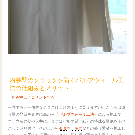
内
装
壁
内装壁のクラックを防ぐパルプウォール工
の
法の仕組みとメリット
ク
神谷幸仁
/
コメントする
ラ
ッ
一見すると一般的なクロス仕上げのように見えますが、こちらは塗
ク
り壁の品質を劇的に高める「
パルプウォール工法
」による施工で
を
す。内装の壁や天井に、まずはパルプ質（紙）の特殊な壁紙を下地
防
として貼り付け、その上から
漆喰
や
珪藻土
などの塗り壁材を施工し
ぐ