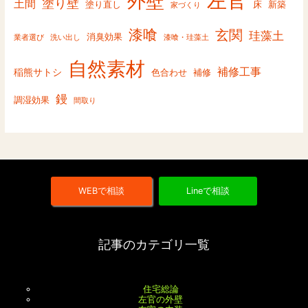
左官
外壁
塗り壁
土間
塗り直し
床
新築
家づくり
漆喰
玄関
珪藻土
消臭効果
業者選び
洗い出し
漆喰・珪藻土
自然素材
補修工事
稲熊サトシ
色合わせ
補修
鏝
調湿効果
間取り
WEBで相談
Lineで相談
記事のカテゴリ一覧
住宅総論
左官の外壁