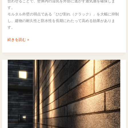
合わせることで、壁体内の湿気を外部に逃がす通気層を確保しま
イ
す。
ン
モルタル外壁の弱点である「ひび割れ（クラック）」を大幅に抑制
ト
し、建物の耐久性と防水性を長期にわたって高める効果がありま
｜
す。
ノ
ン
続きを読む »
ク
ラ
ッ
ク
通
気
工
法
に
よ
る
ひ
び