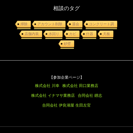
相談のタグ
掃除
アカウント削除
退会
コンクリート調
店舗内装
水回り
カビ
什器
天板
砂壁
【参加企業ページ】
株式会社 川幸
株式会社 田口業務店
株式会社 イナマサ業務店
合同会社 鏝志
合同会社 伊良湖屋
生田左官