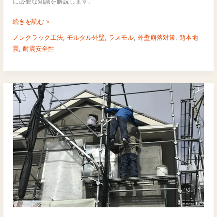
に必要な知識を解説します。
の
か
続きを読む »
｜
ノンクラック工法
,
モルタル外壁
,
ラスモル
,
外壁崩落対策
,
熊本地
熊
震
,
耐震安全性
本
地
震
現
地
調
査
が
実
証
し
た
ラ
ス
モ