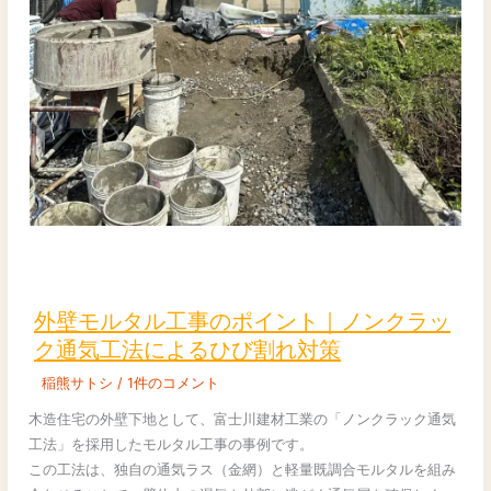
外
壁
モ
外壁モルタル工事のポイント｜ノンクラッ
ル
ク通気工法によるひび割れ対策
タ
稲熊サトシ
/
1件のコメント
ル
工
木造住宅の外壁下地として、富士川建材工業の「ノンクラック通気
事
工法」を採用したモルタル工事の事例です。
の
この工法は、独自の通気ラス（金網）と軽量既調合モルタルを組み
ポ