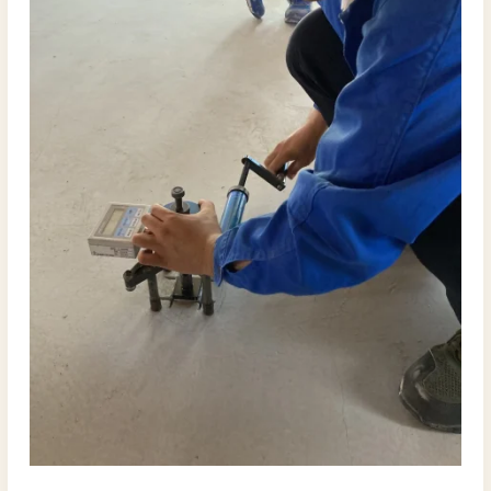
者
だ
け
が
提
供
で
き
る
責
任
施
工
と
品
質
保
証
の