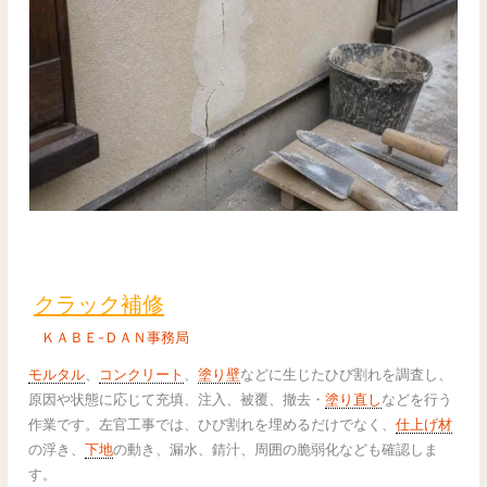
ク
ラ
ッ
クラック補修
ク
ＫＡＢＥ-ＤＡＮ事務局
補
修
モルタル
、
コンクリート
、
塗り壁
などに生じたひび割れを調査し、
原因や状態に応じて充填、注入、被覆、撤去・
塗り直し
などを行う
作業です。左官工事では、ひび割れを埋めるだけでなく、
仕上げ材
の浮き、
下地
の動き、漏水、錆汁、周囲の脆弱化なども確認しま
す。