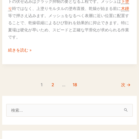
トの伏せ込みはクラック抑制の要となる工程です。メッシュは
下塗
ッ
り
時ではなく、上塗りモルタルの塗布直後、乾燥が始まる前に
木鏝
ク
等で押さえ込みます。メッシュをなるべく表層に近い位置に配置す
通
ることで、乾燥収縮によるひび割れを効果的に抑止できます。特に
気
夏場は硬化が早いため、スピードと正確な平滑化が求められる作業
工
です。
法
の
続きを読む »
メ
ッ
シ
ュ
伏
1
2
…
18
次
→
せ
込
み
検
と
索
割
対
れ
c
防
象