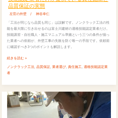
ッ
品質保証の実態
ク
工
左官の外壁
/
神谷幸仁
法
「工法が同じなら品質も同じ」は誤解です。ノンクラック工法の性
は
能を最大限に引き出せるのは富士川建材の適格技能認定業者だけ。
誰
技能講習・自社職人・施工マニュアル準拠という三つの条件が揃っ
に
た業者への依頼が、外壁工事の失敗を防ぐ唯一の手段です。依頼前
頼
に確認すべき3つのポイントも解説します。
む
べ
続きを読む »
き
ノンクラック工法
,
品質保証
,
業者選び
,
責任施工
,
適格技能認定業
か
者
｜
適
格
技
能
認
定
業