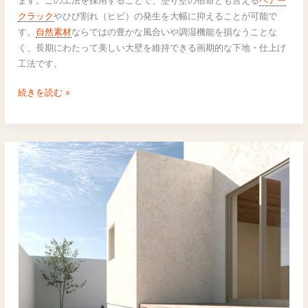
ます。この工法を採用することで、塗り壁の宿命とも言える
ヘアー
パ
クラック
やひび割れ（ヒビ）の発生を大幅に抑えることが可能で
ル
す。
自然素材
ならではの豊かな風合いや調湿機能を損なうことな
プ
く、長期にわたって美しい大壁を維持できる画期的な下地・仕上げ
ウ
工法です。
ォ
ー
続きを読む »
ル
工
法
の
仕
組
み
と
メ
リ
ッ
ト