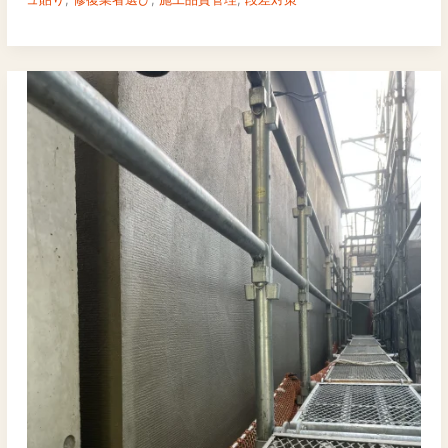
離
ト
ラ
ブ
ル
対
応
ガ
イ
ド：
修
復
方
法
と
予
防
策
を
実