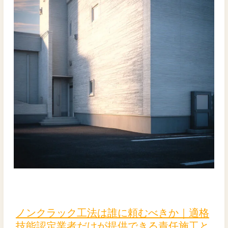
ッ
ク
通
気
工
法
の
事
例
ノ
ン
ク
ノンクラック工法は誰に頼むべきか｜適格
ラ
技能認定業者だけが提供できる責任施工と