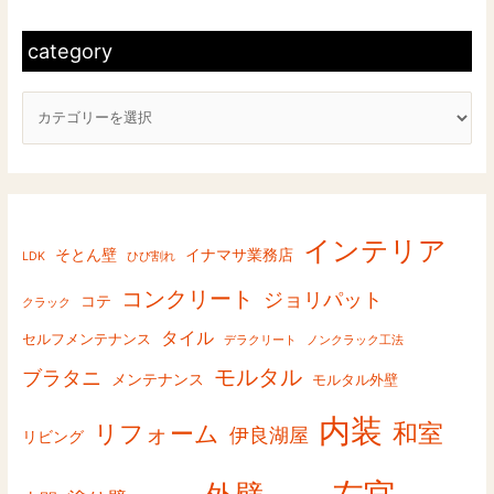
止
a
:
の
t
category
コ
e
ツ
g
o
r
y
インテリア
そとん壁
イナマサ業務店
LDK
ひび割れ
コンクリート
ジョリパット
コテ
クラック
タイル
セルフメンテナンス
デラクリート
ノンクラック工法
モルタル
ブラタニ
メンテナンス
モルタル外壁
内装
和室
リフォーム
伊良湖屋
リビング