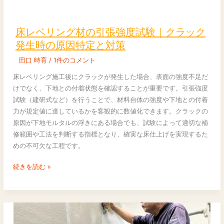
実
床
態
レ
ベ
床レベリング材の引張強度試験｜クラック
リ
発生時の原因特定と対策
ン
田口 時育
/
1件のコメント
グ
材
床レベリング施工後にクラックが発生した場合、表面の強度不足だ
の
けでなく、下地との付着状態を確認することが重要です。引張強度
引
試験（建研式など）を行うことで、材料自体の強度や下地との付着
張
力が規定値に達しているかを客観的に数値化できます。クラックの
強
原因が下地モルタルの浮きにある場合でも、試験によって適切な補
度
修範囲や工法を判断する指標となり、確実な床仕上げを実現するた
試
めの不可欠な工程です。
験
｜
続きを読む »
ク
ラ
ッ
ク
発